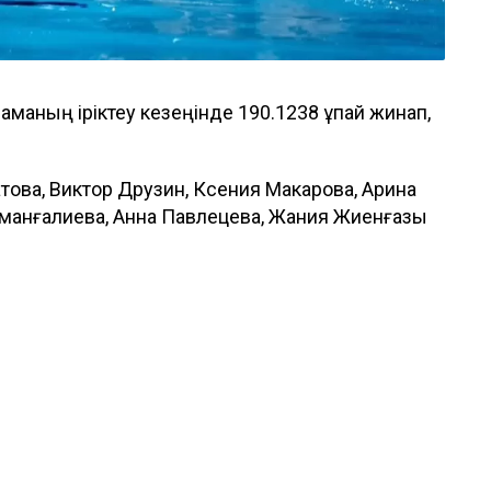
ламаның іріктеу кезеңінде 190.1238 ұпай жинап,
атова, Виктор Друзин, Ксения Макарова, Арина
рманғалиева, Анна Павлецева, Жания Жиенғазы