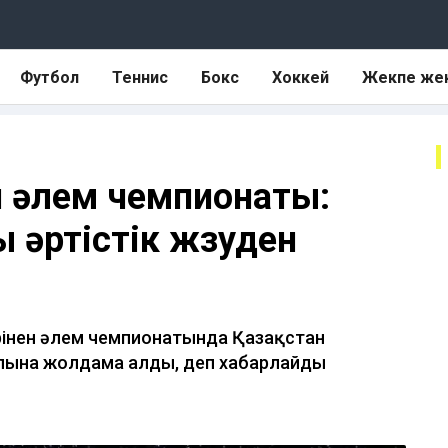
Футбол
Теннис
Бокс
Хоккей
Жекпе же
н әлем чемпионаты:
 әртістік жүзуден
ерінен әлем чемпионатында Қазақстан
ына жолдама алды, деп хабарлайды