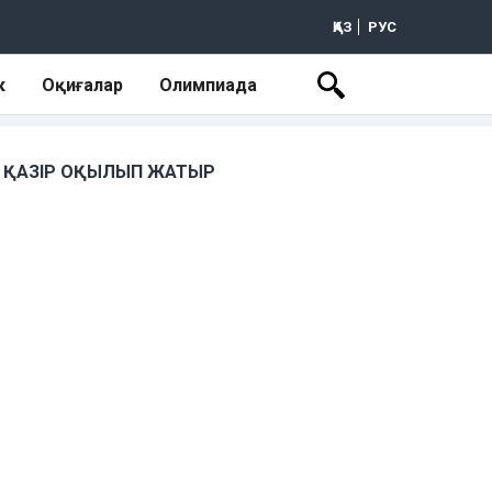
ҚАЗ
РУС
к
Оқиғалар
Олимпиада
ҚАЗІР ОҚЫЛЫП ЖАТЫР