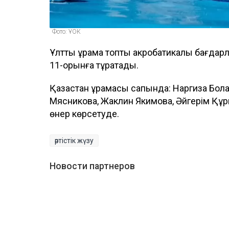
Фото: ҰОК
Ұлттық құрама топтық акробатикалық бағдар
11-орынға тұрақтады.
Қазақстан құрамасы сапында: Наргиза Бол
Мясникова, Жаклин Якимова, Әйгерім Құ
өнер көрсетуде.
әртістік жүзу
Новости партнеров