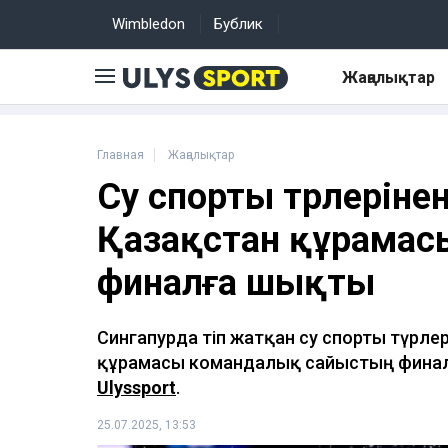
Wimbledon
Бублик
Жаңалықтар
Главная
Жаңалықтар
Су спорты түрлеріне
Қазақстан құрамасы
финалға шықты
Сингапурда өтіп жатқан су спорты түрл
құрамасы командалық сайыстың финал
Ulyssport
.
25.07.2025, 13:53