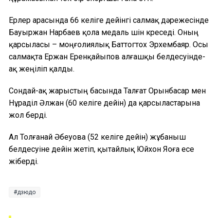
Ерлер арасында 66 келіге дейінгі салмақ дәрежесінде
Бауыржан Нарбаев қола медаль үшін күреседі. Оның
қарсыласы – моңғолиялық Баттогтох Эрхембаяр. Осы
салмақта Ержан Еренқайыпов алғашқы белдесуінде-
ақ жеңіліп қалды.
Сондай-ақ жарыстың басында Талғат Орынбасар мен
Нұраділ Әлжан (60 келіге дейін) да қарсыластарына
жол берді.
Ал Толғанай Әбеуова (52 келіге дейін) жұбаныш
белдесуіне дейін жетіп, қытайлық Юйхон Яоға есе
жіберді.
дзюдо