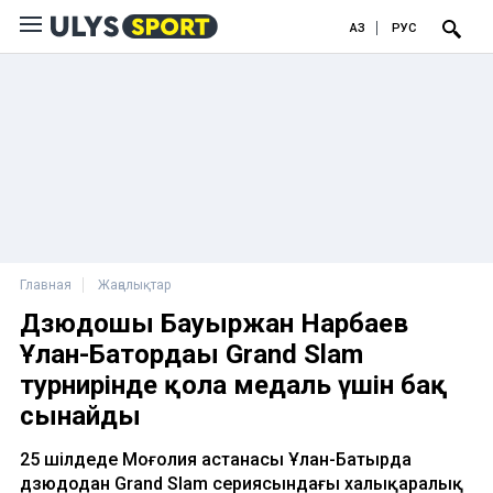
ҚАЗ
РУС
Главная
Жаңалықтар
Дзюдошы Бауыржан Нарбаев
Ұлан-Батордағы Grand Slam
турнирінде қола медаль үшін бақ
сынайды
25 шілдеде Моңғолия астанасы Ұлан-Батырда
дзюдодан Grand Slam сериясындағы халықаралық