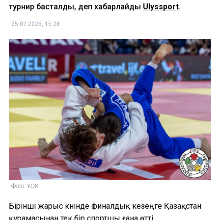
турнир басталды, деп хабарлайды
Ulyssport
.
25.07.2025, 15:28
Фото: ҰОК
Бірінші жарыс күнінде финалдық кезеңге Қазақстан
құрамасынан тек бір спортшы ғана өтті.