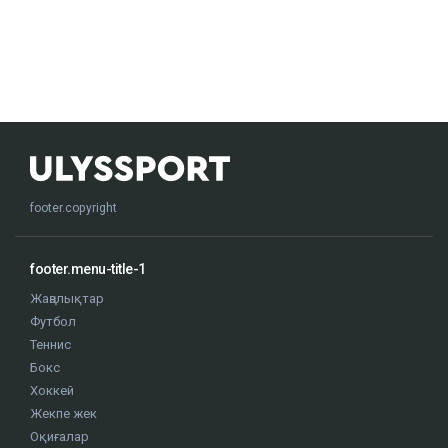
footer.copyright
footer.menu-title-1
Жаңалықтар
Футбол
Теннис
Бокс
Хоккей
Жекпе жек
Оқиғалар