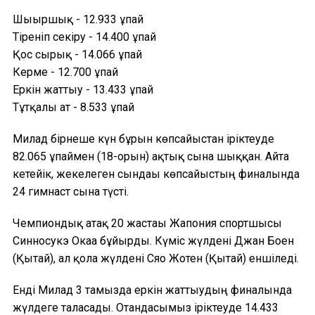
Шығыршық - 12.933 ұпай
Тіреніп секіру - 14.400 ұпай
Қос сырық - 14.066 ұпай
Керме - 12.700 ұпай
Еркін жаттығу - 13.433 ұпай
Тұтқалы ат - 8.533 ұпай
Милад бірнеше күн бұрын көпсайыстан іріктеуде
82.065 ұпаймен (18-орын) ақтық сынға шыққан. Айта
кетейік, жекелеген сындағы көпсайыстың финалында
24 гимнаст сынға түсті.
Чемпиондық атақ 20 жастағы Жапония спортшысы
Синносукэ Окаға бұйырды. Күміс жүлдені Джан Боен
(Қытай), ал қола жүлдені Сяо Жотен (Қытай) еншіледі.
Енді Милад 3 тамызда еркін жаттығудың финалында
жүлдеге таласады. Отандасымыз іріктеуде 14.433