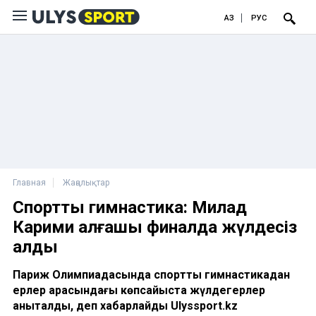
ҚАЗ
РУС
Главная
Жаңалықтар
Спорттық гимнастика: Милад
Карими алғашқы финалда жүлдесіз
қалды
Париж Олимпиадасында спорттық гимнастикадан
ерлер арасындағы көпсайыста жүлдегерлер
анықталды, деп хабарлайды Ulyssport.kz