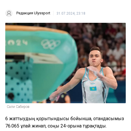
Редакция Ulyssport
31.07.2024, 23:18
Сали Сабиров
6 жаттығудың қорытындысы бойынша, отандасымыз
76.065 ұпай жинап, соңғы 24-орынға тұрақтады.