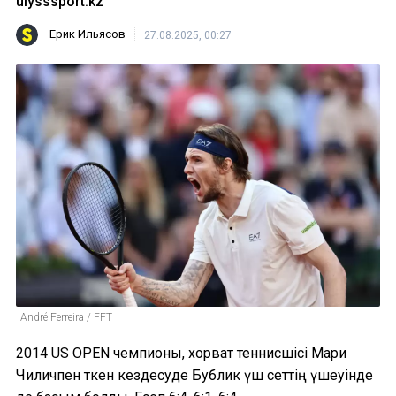
ulysssport.kz
Ерик Ильясов
27.08.2025, 00:27
André Ferreira / FFT
2014 US OPEN чемпионы, хорват теннисшісі Мари
Чиличпен өткен кездесуде Бублик үш сеттің үшеуінде