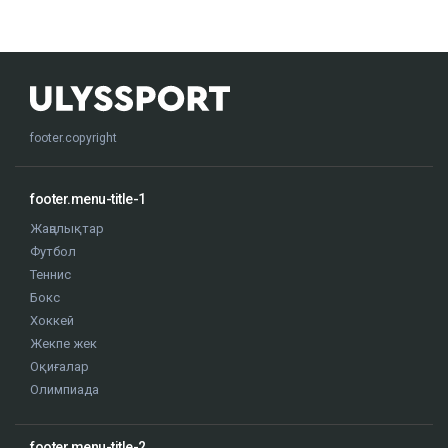
footer.copyright
footer.menu-title-1
Жаңалықтар
Футбол
Теннис
Бокс
Хоккей
Жекпе жек
Оқиғалар
Олимпиада
footer.menu-title-2