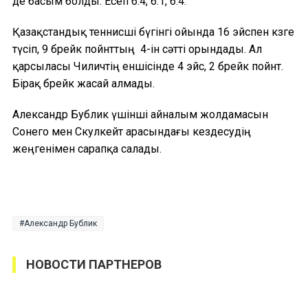
де басым болды. Есеп 6:4, 6:1, 6:4.
Қазақстандық теннисші бүгінгі ойында 16 эйспен көзге
түсіп, 9 брейк пойнттың 4-ін сәтті орындады. Ал
қарсыласы Чиличтің еншісінде 4 эйс, 2 брейк пойнт.
Бірақ брейк жасай алмады.
Александр Бублик үшінші айналым жолдамасын
Сонего мен Скулкейт арасындағы кездесудің
жеңгенімен сарапқа салады.
Александр Бублик
НОВОСТИ ПАРТНЕРОВ