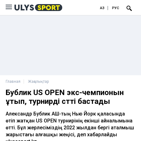
ҚАЗ
РУС
Главная
Жаңалықтар
Бублик US OPEN экс-чемпионын
ұтып, турнирді сәтті бастады
Александр Бублик АҚШ-тың Нью Йорк қаласында
өтіп жатқан US OPEN турнирінің екінші айналымына
өтті. Бұл жерлесіміздің 2022 жылдан бергі аталмыш
жарыстағы алғашқы жеңісі, деп хабарлайды