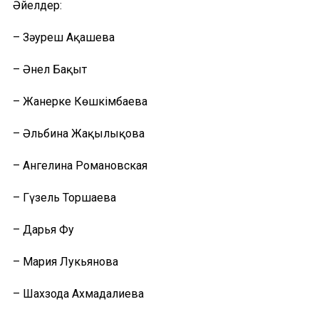
Әйелдер:
– Зәуреш Ақашева
– Әнел Бақыт
– Жанерке Көшкімбаева
– Әльбина Жақылықова
– Ангелина Романовская
– Гүзель Торшаева
– Дарья Фу
– Мария Лукьянова
– Шахзода Ахмадалиева