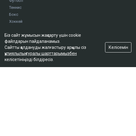
Футбол
Теннис
Бокс
Хоккей
Жекпе жек
Біз сайт жұмысын жақсарту үшін cookie
Оқиғалар
файлдарын пайдаланамыз.
Олимпиада
Келісемін
Сайтты қолдануды жалғастыру арқылы сіз
құпиялылық туралы шарттарымызбен
келісетініңізді білдіресіз.
footer.menu-title-2
О проекте
Правила сайта
Реклама на сайте
Контакты
footer.menu-title-3