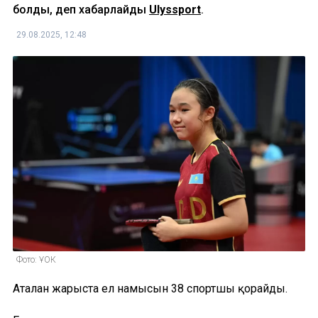
болды, деп хабарлайды
Ulyssport
.
29.08.2025, 12:48
Фото: ҰОК
Аталған жарыста ел намысын 38 спортшы қорғайды.