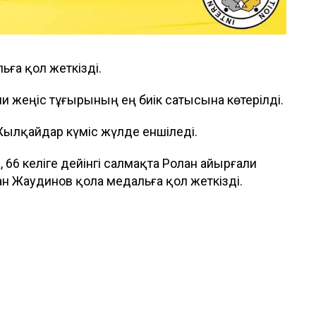
ьға қол жеткізді.
ли жеңіс тұғырының ең биік сатысына көтерілді.
 Жылқайдар күміс жүлде еншіледі.
 66 келіге дейінгі салмақта Ролан Қайырғали
н Жаудинов қола медальға қол жеткізді.