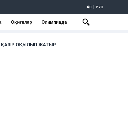
ҚАЗ
РУС
к
Оқиғалар
Олимпиада
ҚАЗІР ОҚЫЛЫП ЖАТЫР