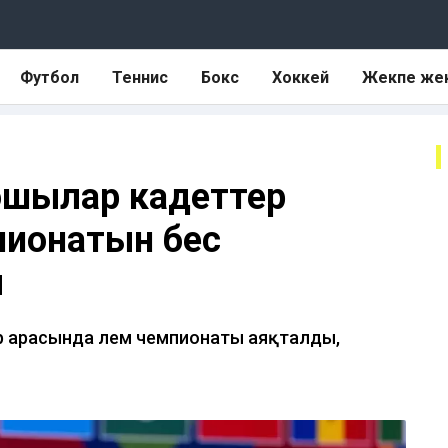
Футбол
Теннис
Бокс
Хоккей
Жекпе же
ошылар кадеттер
пионатын бес
ы
 арасында әлем чемпионаты аяқталды,