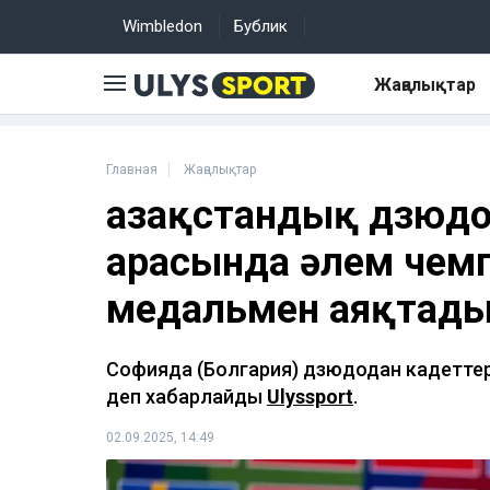
Wimbledon
Бублик
Жаңалықтар
Главная
Жаңалықтар
Қазақстандық дзюд
арасында әлем чем
медальмен аяқтад
Софияда (Болгария) дзюдодан кадеттер
деп хабарлайды
Ulyssport
.
02.09.2025, 14:49