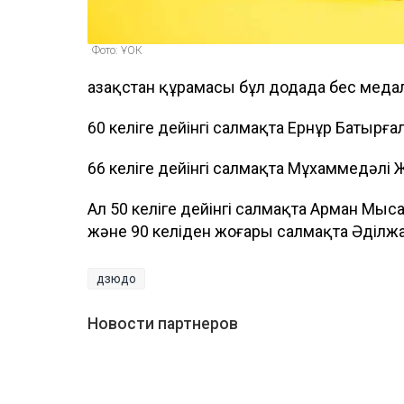
Фото: ҰОК
Қазақстан құрамасы бұл додада бес медал
60 келіге дейінгі салмақта Ернұр Батырға
66 келіге дейінгі салмақта Мұхаммедәлі
Ал 50 келіге дейінгі салмақта Арман Мыса,
және 90 келіден жоғары салмақта Әділжа
дзюдо
Новости партнеров