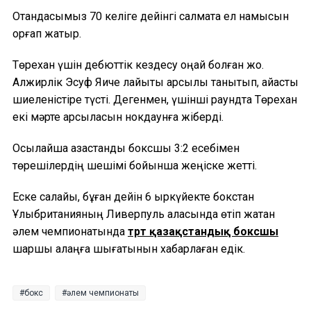
Отандасымыз 70 келіге дейінгі салмақта ел намысын
қорғап жатыр.
Төрехан үшін дебюттік кездесу оңай болған жоқ.
Алжирлік Эсуф Яиче лайықты қарсылық танытып, айқасты
шиеленістіре түсті. Дегенмен, үшінші раундта Төрехан
екі мәрте қарсыласын нокдаунға жіберді.
Осылайша қазақстандық боксшы 3:2 есебімен
төрешілердің шешімі бойынша жеңіске жетті.
Еске салайық, бұған дейін 6 қыркүйекте бокстан
Ұлыбританияның Ливерпуль қаласында өтіп жатқан
әлем чемпионатында
төрт қазақстандық боксшы
шаршы алаңға шығатынын хабарлаған едік.
бокс
әлем чемпионаты