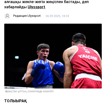
алғашқы жекпе-жегін жеңіспен бастады, деп
хабарлайды
Ulyssport
.
Редакция Ulyssport
06.09.2025, 18:33
Қазақстан ұлттық олимпиада комитеті
ТОЛЫҒЫРАҚ