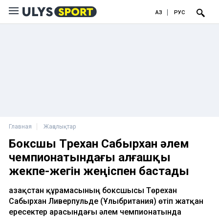
ҚАЗ
РУС
Главная
Жаңалықтар
Боксшы Төрехан Сабырхан әлем
чемпионатындағы алғашқы
жекпе-жегін жеңіспен бастады
Қазақстан құрамасының боксшысы Төрехан
Сабырхан Ливерпульде (Ұлыбритания) өтіп жатқан
ересектер арасындағы әлем чемпионатында