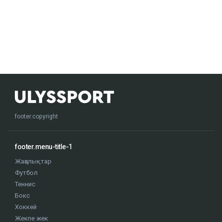
footer.copyright
footer.menu-title-1
Жаңалықтар
Футбол
Теннис
Бокс
Хоккей
Жекпе жек