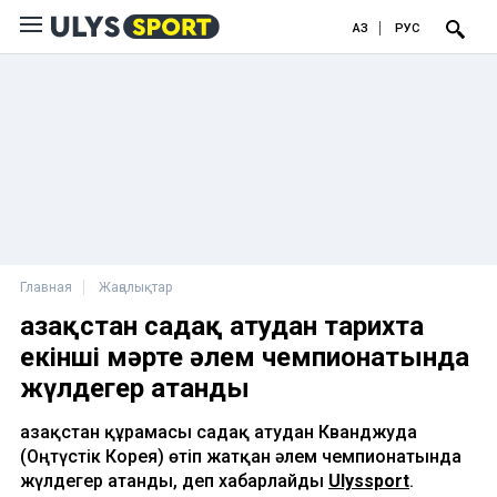
ҚАЗ
РУС
Главная
Жаңалықтар
Қазақстан садақ атудан тарихта
екінші мәрте әлем чемпионатында
жүлдегер атанды
Қазақстан құрамасы садақ атудан Кванджуда
(Оңтүстік Корея) өтіп жатқан әлем чемпионатында
жүлдегер атанды, деп хабарлайды
Ulyssport
.