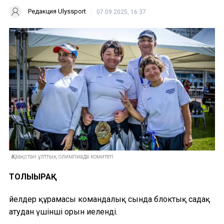
Редакция Ulyssport
07.09.2025, 16:37
Қазақстан ұлттық олимпиада комитеті
ТОЛЫҒЫРАҚ
Әйелдер құрамасы командалық сында блоктық садақ
атудан үшінші орын иеленді.