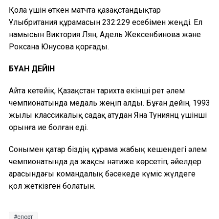
Қола үшін өткен матчта қазақстандықтар
Ұлыбритания құрамасын 232:229 есебімен жеңді. Ел
намысын Виктория Лян, Адель Жексенбинова және
Роксана Юнусова қорғады.
БҰҒАН ДЕЙІН
Айта кетейік, Қазақстан тарихта екінші рет әлем
чемпионатында медаль жеңіп алды. Бұған дейін, 1993
жылы классикалық садақ атудан Яна Туниянц үшінші
орынға ие болған еді.
Сонымен қатар біздің құрама жабық кешендегі әлем
чемпионатында да жақсы нәтиже көрсетіп, әйелдер
арасындағы командалық бәсекеде күміс жүлдеге
қол жеткізген болатын.
спорт