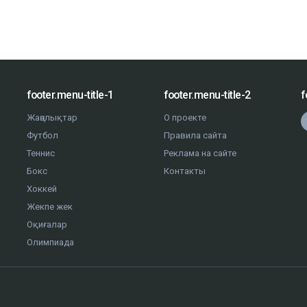
footer.menu-title-1
footer.menu-title-2
f
Жаңалықтар
О проекте
Футбол
Правила сайта
Теннис
Реклама на сайте
Бокс
Контакты
Хоккей
Жекпе жек
Оқиғалар
Олимпиада