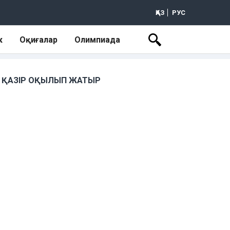
ҚАЗ
РУС
к
Оқиғалар
Олимпиада
ҚАЗІР ОҚЫЛЫП ЖАТЫР