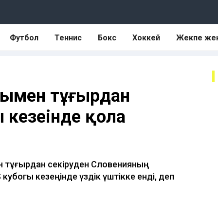
Футбол
Теннис
Бокс
Хоккей
Жекпе же
ғымен тұғырдан
 кезеңінде қола
н тұғырдан секіруден Словенияның
убогы кезеңінде үздік үштікке енді, деп