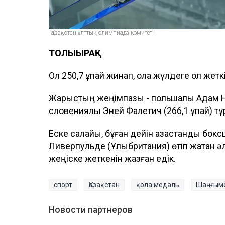
Қазақстан ұлттық олимпиада комитеті
ТОЛЫҒЫРАҚ
Ол 250,7 ұпай жинап, қола жүлдеге қол жеткі
Жарыстың жеңімпазы - польшалық Адам Ниж
словениялық Эней Фалетич (266,1 ұпай) тұ
Еске салайық, бұған дейін қазақстандық бо
Ливерпульде (Ұлыбритания) өтіп жатқан 
жеңіске жеткенін жазған едік.
спорт
Қазақстан
қола медаль
Шаңғыме
Новости партнеров