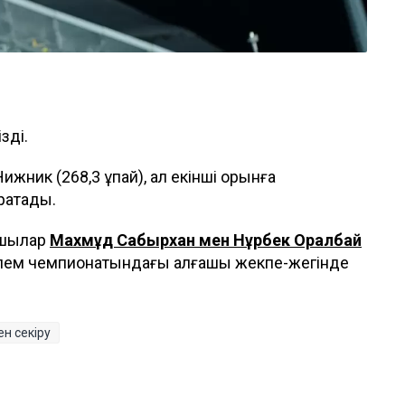
зді.
ник (268,3 ұпай), ал екінші орынға
рақтады.
ксшылар
Махмұд Сабырхан мен Нұрбек Оралбай
әлем чемпионатындағы алғашқы жекпе-жегінде
н секіру