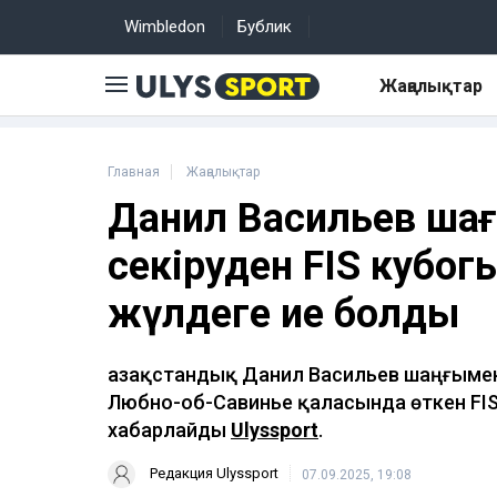
Wimbledon
Бублик
Жаңалықтар
Главная
Жаңалықтар
Данил Васильев шаң
секіруден FIS кубогы
жүлдеге ие болды
Қазақстандық Данил Васильев шаңғыме
Любно-об-Савинье қаласында өткен FIS к
хабарлайды
Ulyssport
.
Редакция Ulyssport
07.09.2025, 19:08