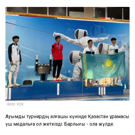
Фото: ҰОК
Ауқымды турнирдің алғашқы күнінде Қазақстан құрамасы
үш медальға қол жеткізді. Барлығы - қола жүлде.