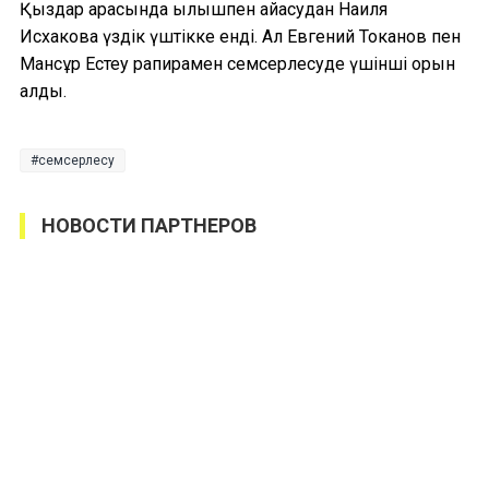
Қыздар арасында қылышпен айқасудан Наиля
Исхакова үздік үштікке енді. Ал Евгений Токанов пен
Мансұр Естеу рапирамен семсерлесуде үшінші орын
алды.
семсерлесу
НОВОСТИ ПАРТНЕРОВ