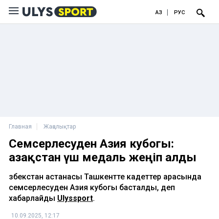
ҚАЗ
РУС
Главная
Жаңалықтар
Семсерлесуден Азия кубогы:
Қазақстан үш медаль жеңіп алды
Өзбекстан астанасы Ташкентте кадеттер арасында
семсерлесуден Азия кубогы басталды, деп
хабарлайды
Ulyssport
.
10.09.2025, 12:17