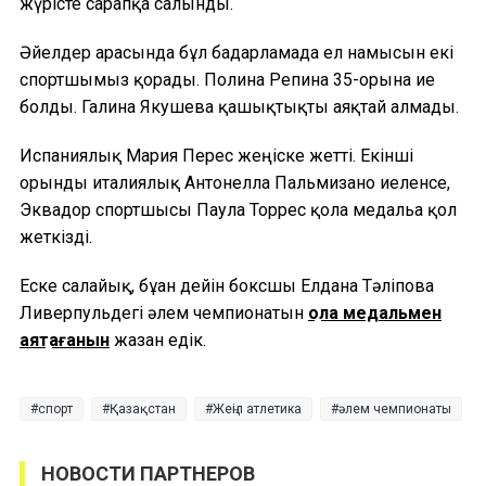
жүрісте сарапқа салынды.
Әйелдер арасында бұл бағдарламада ел намысын екі
спортшымыз қорғады. Полина Репина 35-орынға ие
болды. Галина Якушева қашықтықты аяқтай алмады.
Испаниялық Мария Перес жеңіске жетті. Екінші
орынды италиялық Антонелла Пальмизано иеленсе,
Эквадор спортшысы Паула Торрес қола медальға қол
жеткізді.
Еске салайық, бұған дейін боксшы Елдана Тәліпова
Ливерпульдегі әлем чемпионатын
қола медальмен
аяқтағанын
жазған едік.
спорт
Қазақстан
Жеңіл атлетика
әлем чемпионаты
НОВОСТИ ПАРТНЕРОВ