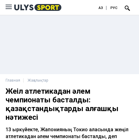
ҚАЗ
РУС
Главная
Жаңалықтар
Жеңіл атлетикадан әлем
чемпионаты басталды:
қазақстандықтардың алғашқы
нәтижесі
13 қыркүйекте, Жапонияның Токио қаласында жеңіл
атлетикадан әлем чемпионаты басталды, деп