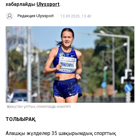
хабарлайды
Ulyssport
.
Редакция Ulyssport
13.09.2025, 13:40
Қазақстан ұлттық олимпиада комитеті
ТОЛЫҒЫРАҚ
Алғашқы жүлделер 35 шақырымдық спорттық