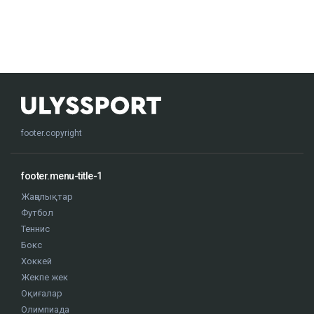
footer.copyright
footer.menu-title-1
Жаңалықтар
Футбол
Теннис
Бокс
Хоккей
Жекпе жек
Оқиғалар
Олимпиада