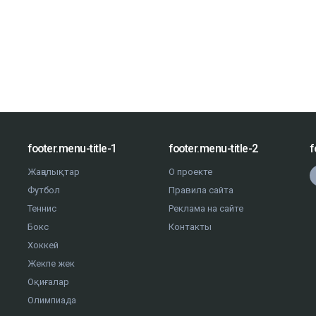
footer.menu-title-1
footer.menu-title-2
f
Жаңалықтар
О проекте
Футбол
Правила сайта
Теннис
Реклама на сайте
Бокс
Контакты
Хоккей
Жекпе жек
Оқиғалар
Олимпиада