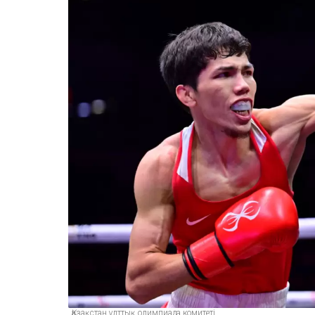
Қазақстан ұлттық олимпиада комитеті