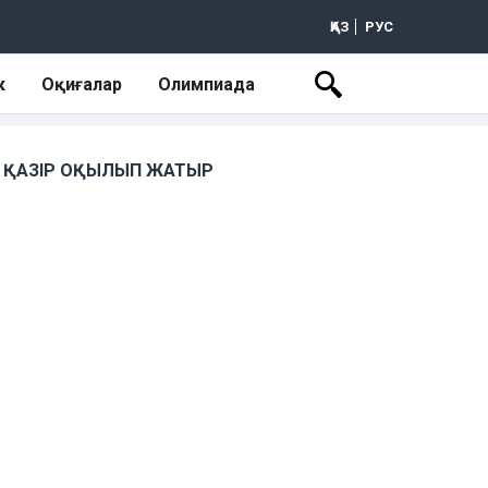
ҚАЗ
РУС
к
Оқиғалар
Олимпиада
ҚАЗІР ОҚЫЛЫП ЖАТЫР