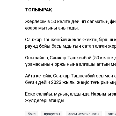
ТОЛЫҒЫРАҚ
Жерлесіміз 50 келіге дейінгі салмақтың 
өзара мықтыны анықтады.
Санжар Тәшкенбай жекпе-жектің бірінші ке
раунд бойы басымдығын сақтап қалған жер
Осылайша, Санжар Тәшкенбай (50 келіге 
құрамасының қоржынына алғашқы алтын м
Айта кетейік, Санжар Тәшкенбай осымен 
бұған дейін 2023 жылы жеңіс тұғырының б
Еске салайық, мұның алдында
Назым Қыз
жүлдегері атанды.
бокс
Қазақстан
әлем чемпионаты
алты