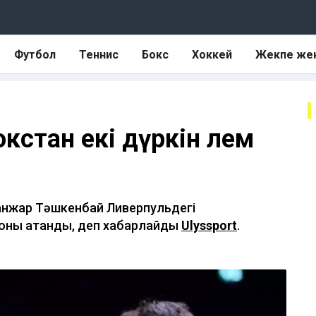
Футбол
Теннис
Бокс
Хоккей
Жекпе же
кстан екі дүркін әлем
анжар Тәшкенбай Ливерпульдегі
пионы атанды, деп хабарлайды
Ulyssport
.