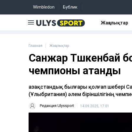
Wimbledon
Бублик
Жаңалықтар
Главная
Жаңалықтар
Санжар Тәшкенбай бо
чемпионы атанды
Қазақстандық былғары қолғап шебері С
(Ұлыбритания) әлем біріншілігінің чем
Редакция Ulyssport
14.09.2025, 17:01