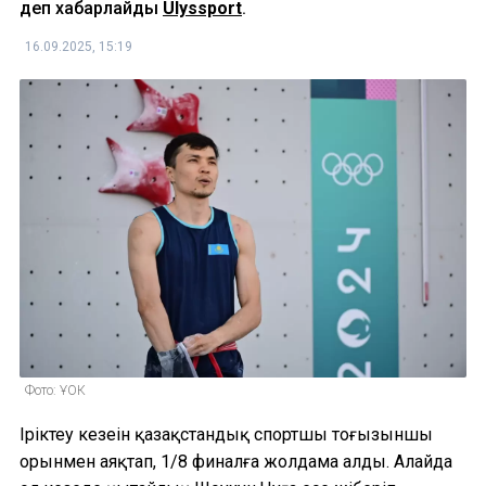
деп хабарлайды
Ulyssport
.
16.09.2025, 15:19
Фото: ҰОК
Іріктеу кезеңін қазақстандық спортшы тоғызыншы
орынмен аяқтап, 1/8 финалға жолдама алды. Алайда