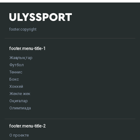
footer.copyright
footer.menu-title-1
Жаңалықтар
Футбол
Теннис
Бокс
Хоккей
Жекпе жек
Оқиғалар
Олимпиада
footer.menu-title-2
О проекте