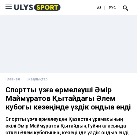
ҚАЗ
РУС
Главная
Жаңалықтар
Спорттық құзға өрмелеуші Әмір
Маймұратов Қытайдағы Әлем
кубогы кезеңінде үздік ондыққа енді
Спорттық құзға өрмелеуден Қазақстан құрамасының
өкілі Әмір Маймұратов Қытайдың Гуйян қаласында
өткен Әлем кубогының кезеңінде үздік ондыққа енді,