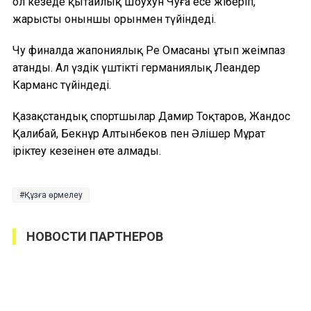
ол кезеңде қытайлық Шоухун Чуға есе жіберіп,
жарысты оныншы орынмен түйіндеді.
Чу финалда жапониялық Ре Омасаны ұтып жеңімпаз
атанды. Ал үздік үштікті германиялық Леандер
Карманс түйіндеді.
Қазақстандық спортшылар Дамир Тоқтаров, Жандос
Қалибай, Бекнұр Алтынбеков пен Әлішер Мұрат
іріктеу кезеңінен өте алмады.
Құзға өрмелеу
НОВОСТИ ПАРТНЕРОВ