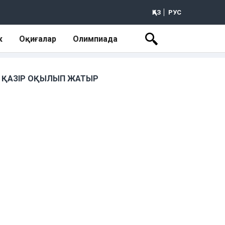
ҚАЗ
РУС
к
Оқиғалар
Олимпиада
ҚАЗІР ОҚЫЛЫП ЖАТЫР