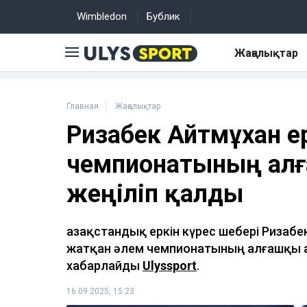
Wimbledon
Бублик
Жаңалықтар
Главная
Жаңалықтар
Ризабек Айтмұхан ер
чемпионатының ал
жеңіліп қалды
Қазақстандық еркін күрес шебері Ризабе
жатқан әлем чемпионатының алғашқы а
хабарлайды
Ulyssport
.
16.09.2025, 15:23