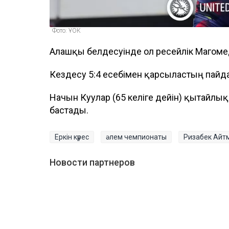
Фото: ҰОК
Алғашқы белдесуінде ол ресейлік Магом
Кездесу 5:4 есебімен қарсыластың пайд
Начын Куулар (65 келіге дейін) қытайлы
бастады.
Еркін күрес
әлем чемпионаты
Ризабек Айт
Новости партнеров