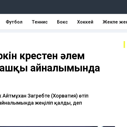
Футбол
Теннис
Бокс
Хоккей
Жекпе же
кін күрестен әлем
ғашқы айналымында
к Айтмұхан Загребте (Хорватия) өтіп
йналымында жеңіліп қалды, деп