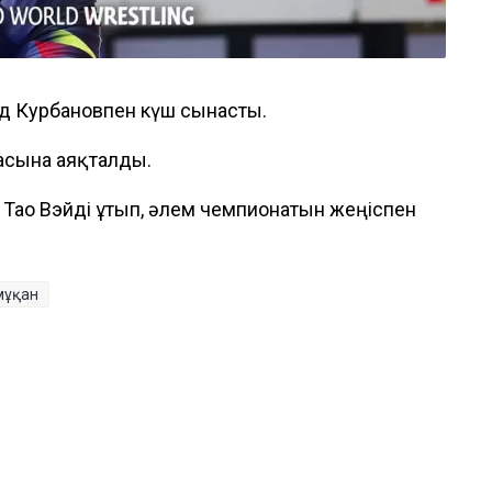
ед Курбановпен күш сынасты.
асына аяқталды.
қ Тао Вэйді ұтып, әлем чемпионатын жеңіспен
мұқан