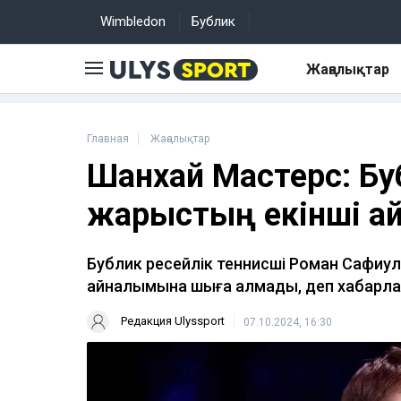
Wimbledon
Бублик
Жаңалықтар
Главная
Жаңалықтар
Шанхай Мастерс: Бу
жарыстың екінші а
Бублик ресейлік теннисші Роман Сафиулл
айналымына шыға алмады, деп хабарлай
Редакция Ulyssport
07.10.2024, 16:30