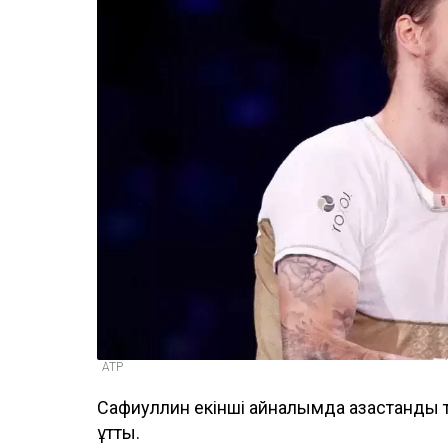
ATP
Сафиуллин екінші айналымда қазақстандық 
ұтты.