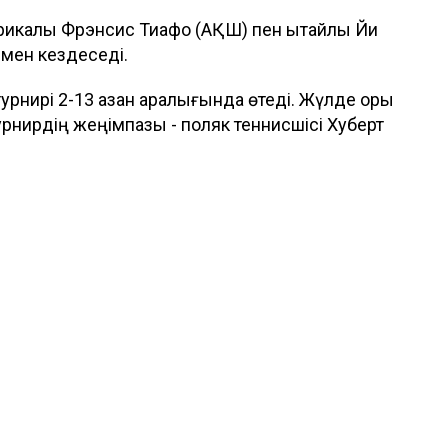
калық Фрэнсис Тиафо (АҚШ) пен қытайлық Йи
мен кездеседі.
урнирі 2-13 қазан аралығында өтеді. Жүлде қоры
рнирдің жеңімпазы - поляк теннисшісі Хуберт