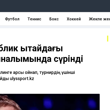
Футбол
Теннис
Бокс
Хоккей
Жекпе же
блик Қытайдағы
йналымында сүрінді
инге қарсы ойнап, турнирдің үшінші
ды ulyssport.kz