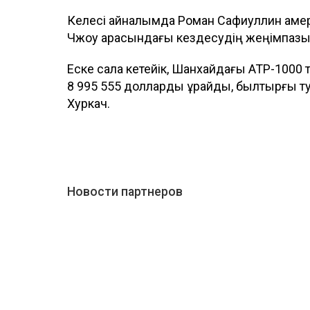
Келесі айналымда Роман Сафиуллин амери
Чжоу арасындағы кездесудің жеңімпазы
Еске сала кетейік, Шанхайдағы ATP-1000 т
8 995 555 долларды құрайды, былтырғы ту
Хуркач.
Новости партнеров