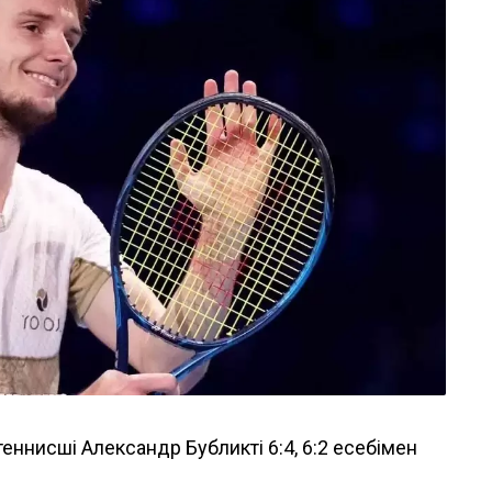
теннисші Александр Бубликті 6:4, 6:2 есебімен