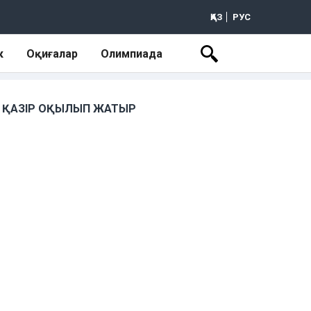
ҚАЗ
РУС
к
Оқиғалар
Олимпиада
ҚАЗІР ОҚЫЛЫП ЖАТЫР