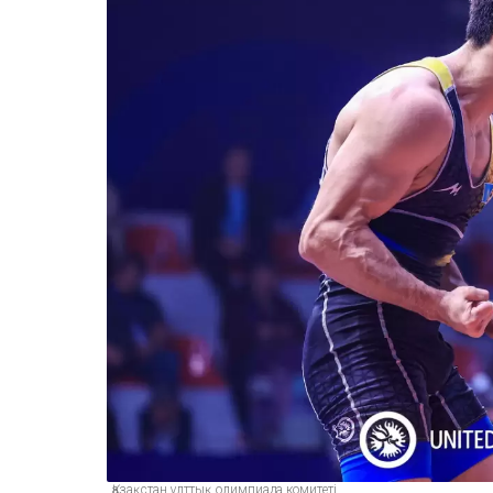
Қазақстан ұлттық олимпиада комитеті