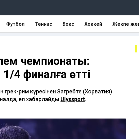
Футбол
Теннис
Бокс
Хоккей
Жекпе же
әлем чемпионаты:
/4 финалға өтті
 грек-рим күресінен Загребте (Хорватия)
финалда, еп хабарлайды
Ulyssport
.