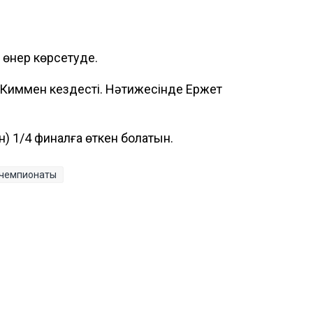
і өнер көрсетуде.
н Киммен кездесті. Нәтижесінде Ержет
ін) 1/4 финалға өткен болатын.
 чемпионаты