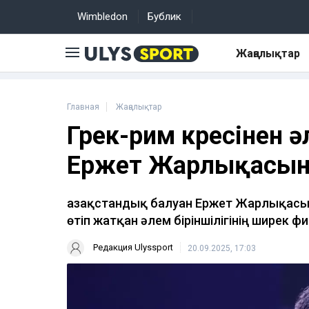
Wimbledon
Бублик
Жаңалықтар
Главная
Жаңалықтар
Грек-рим күресінен 
Ержет Жарлықасын 1
Қазақстандық балуан Ержет Жарлықасын
өтіп жатқан әлем біріншілігінің ширек 
Редакция Ulyssport
20.09.2025, 17:03