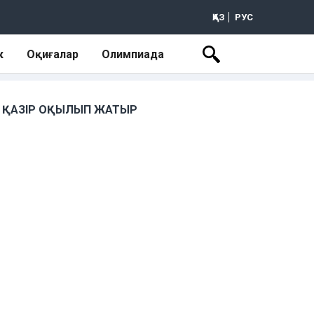
ҚАЗ
РУС
к
Оқиғалар
Олимпиада
ҚАЗІР ОҚЫЛЫП ЖАТЫР