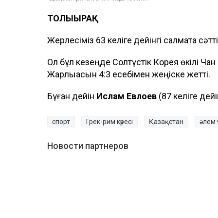
ТОЛЫҒЫРАҚ
Жерлесіміз 63 келіге дейінгі салмақта сәтт
Ол бұл кезеңде Солтүстік Корея өкілі Ча
Жарлықасын 4:3 есебімен жеңіске жетті.
Бұған дейін
Ислам Евлоев
(87 келіге дей
спорт
Грек-рим күресі
Қазақстан
әлем
Новости партнеров