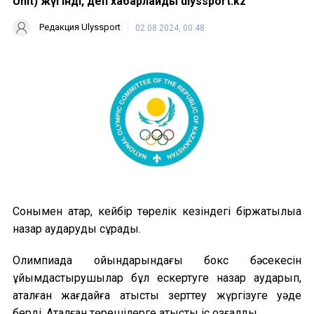
Unit) жүгінді, деп хабарлайды ulyssport.kz
Редакция Ulyssport
02.08.2024, 00:48
Сонымен қатар, кейбір төрелік кезіндегі біржақтылыққа
назар аударуды сұрады.
Олимпиада ойындарындағы бокс бәсекесін
ұйымдастырушылар бұл ескертуге назар аударып,
аталған жағдайға қатысты зерттеу жүргізуге уәде
берді. Аталған төрешілерге қатысты іс қозғалды.