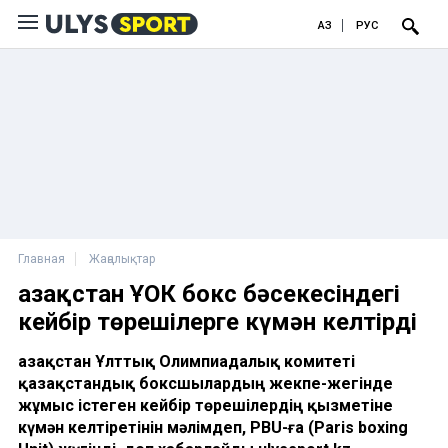
ҚАЗ
РУС
Главная
Жаңалықтар
Қазақстан ҰОК бокс бәсекесіндегі
кейбір төрешілерге күмән келтірді
Қазақстан Ұлттық Олимпиадалық комитеті
қазақстандық боксшылардың жекпе-жегінде
жұмыс істеген кейбір төрешілердің қызметіне
күмән келтіретінін мәлімдеп, PBU-ға (Paris boxing