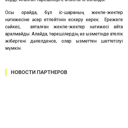
Осы орайда, бұл іс-шараның жекпе-жектер
нәтижесіне әсер етпейтінін ескеру керек. Ережеге
сәйкес, аяқталған жекпе-жектер нәтижесі қайта
қаралмайды. Алайда, төрешілердің өз қызметінде қателік
жібергені дәлелденсе, олар қызметтен шеттетілуі
мүмкін.
НОВОСТИ ПАРТНЕРОВ