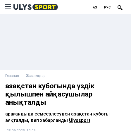
ҚАЗ
РУС
Главная
Жаңалықтар
Қазақстан кубогында үздік
қылышпен айқасушылар
анықталды
Қарағандыда семсерлесуден Қазақстан кубогы
аяқталды, деп хабарлайды
Ulyssport
.
23.09.2025, 12:06