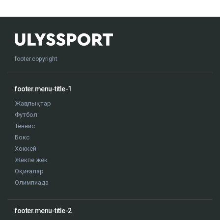
footer.copyright
footer.menu-title-1
Жаңалықтар
Футбол
Теннис
Бокс
Хоккей
Жекпе жек
Оқиғалар
Олимпиада
footer.menu-title-2