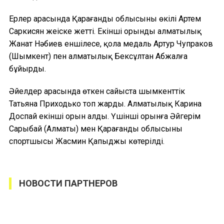
Ерлер арасында Қарағанды облысының өкілі Артем
Саркисян жеңіске жетті. Екінші орынды алматылық
Жанат Нәбиев еншілесе, қола медаль Артур Чупраков
(Шымкент) пен алматылық Бексұлтан Абжалға
бұйырды.
Әйелдер арасында өткен сайыста шымкенттік
Татьяна Приходько топ жарды. Алматылық Карина
Доспай екінші орын алды. Үшінші орынға Әйгерім
Сарыбай (Алматы) мен Қарағанды облысының
спортшысы Жасмин Қапыджы көтерілді.
НОВОСТИ ПАРТНЕРОВ