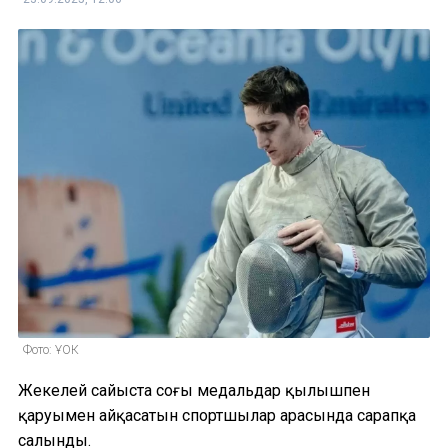
Фото: ҰОК
Жекелей сайыста соңғы медальдар қылышпен
қаруымен айқасатын спортшылар арасында сарапқа
салынды.