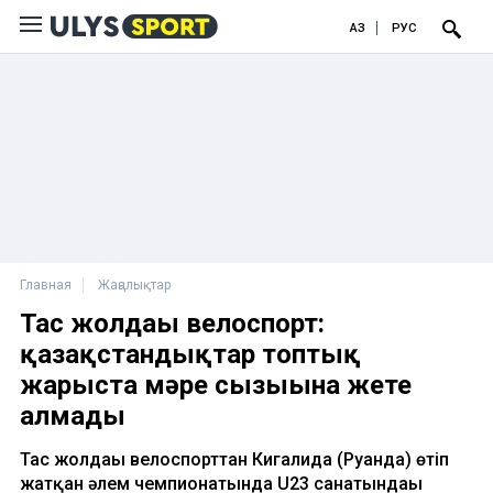
ҚАЗ
РУС
Главная
Жаңалықтар
Тас жолдағы велоспорт:
қазақстандықтар топтық
жарыста мәре сызығына жете
алмады
Тас жолдағы велоспорттан Кигалида (Руанда) өтіп
жатқан әлем чемпионатында U23 санатындағы