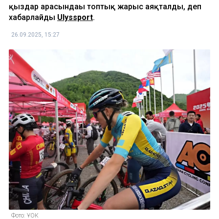
қыздар арасындағы топтық жарыс аяқталды, деп
хабарлайды
Ulyssport
.
26.09.2025, 15:27
Фото: ҰОК