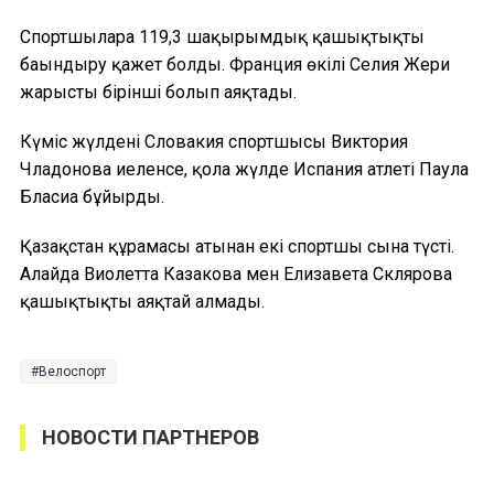
Спортшыларға 119,3 шақырымдық қашықтықты
бағындыру қажет болды. Франция өкілі Селия Жери
жарысты бірінші болып аяқтады.
Күміс жүлдені Словакия спортшысы Виктория
Чладонова иеленсе, қола жүлде Испания атлеті Паула
Бласиға бұйырды.
Қазақстан құрамасы атынан екі спортшы сынға түсті.
Алайда Виолетта Казакова мен Елизавета Склярова
қашықтықты аяқтай алмады.
Велоспорт
НОВОСТИ ПАРТНЕРОВ