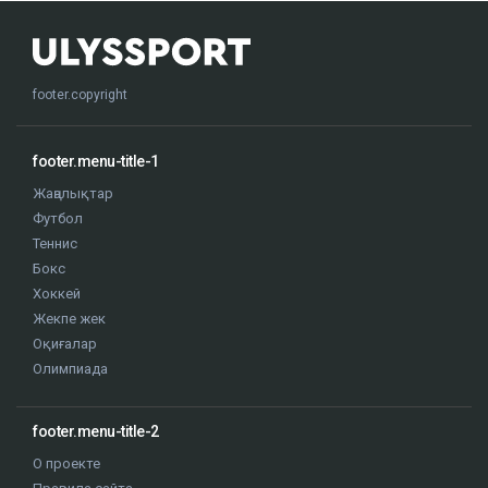
footer.copyright
footer.menu-title-1
Жаңалықтар
Футбол
Теннис
Бокс
Хоккей
Жекпе жек
Оқиғалар
Олимпиада
footer.menu-title-2
О проекте