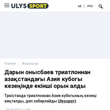
ҚАЗ
РУС
Главная
Жаңалықтар
Дарын Қонысбаев триатлоннан
Қазақстандағы Азия кубогы
кезеңінде екінші орын алды
Түркістанда триатлоннан Азия кубогының кезеңі
аяқталды, деп хабарлайды
Ulyssport
.
30.09.2025, 11:08