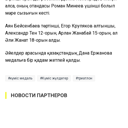
алса, оның отандасы Роман Минеев үшінші болып
мәре сызығын кесті.
Аян Бейсенбаев төртінші, Егор Крупяков алтыншы,
Александр Тен 12-орын, Арлан Жанабай 15-орын, ал
Әли Жанат 18-орын алды.
Әйелдер арасында қазақстандық Дана Ержанова
медальға бір қадам жетпей қалды.
күміс медаль
Күміс жүлдегер
триатлон
НОВОСТИ ПАРТНЕРОВ