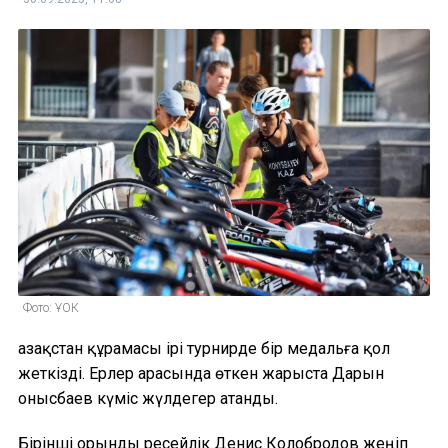
Фото: ҰОК
Қазақстан құрамасы ірі турнирде бір медальға қол
жеткізді. Ерлер арасында өткен жарыста Дарын
Қонысбаев күміс жүлдегер атанды.
Бірінші орынды ресейлік Денис Колобродов жеңіп