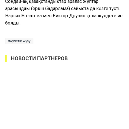
Сондай-ақ қазақстандықтар аралас жұптар
арасындағы (еркін бағдарлама) сайыста да көзге түсті.
Наргиз Болатова мен Виктор Друзин қола жүлдеге ие
болды.
әртістік жүзу
НОВОСТИ ПАРТНЕРОВ