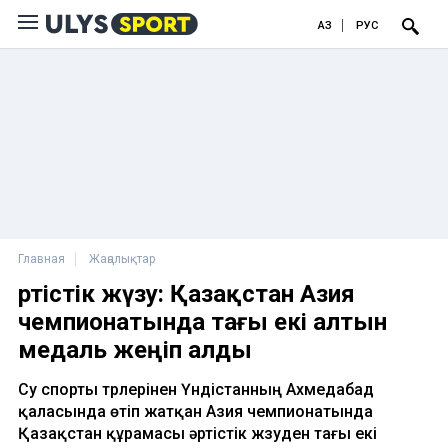
ҚАЗ
РУС
Главная
Жаңалықтар
Әртістік жүзу: Қазақстан Азия
чемпионатында тағы екі алтын
медаль жеңіп алды
Су спорты түрлерінен Үндістанның Ахмедабад
қаласында өтіп жатқан Азия чемпионатында
Қазақстан құрамасы әртістік жүзуден тағы екі