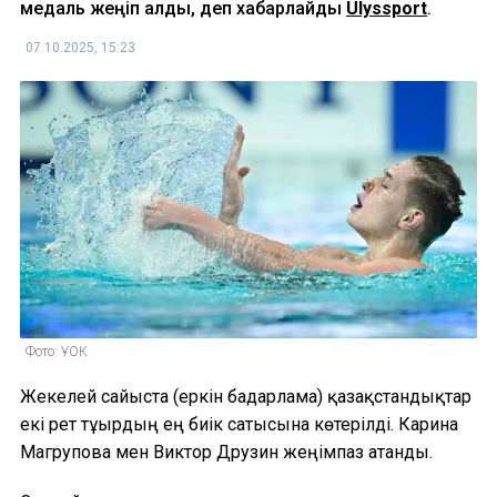
медаль жеңіп алды, деп хабарлайды
Ulyssport
.
07.10.2025, 15:23
Фото: ҰОК
Жекелей сайыста (еркін бағдарлама) қазақстандықтар
екі рет тұғырдың ең биік сатысына көтерілді. Карина
Магрупова мен Виктор Друзин жеңімпаз атанды.