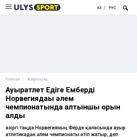
ҚАЗ
РУС
Главная
Жаңалықтар
Ауыратлет Едіге Емберді
Норвегиядағы әлем
чемпионатында алтыншы орын
алды
Қазіргі таңда Норвегияның Ферде қаласында ауыр
атлетикадан әлем чемпионаты өтіп жатыр, деп