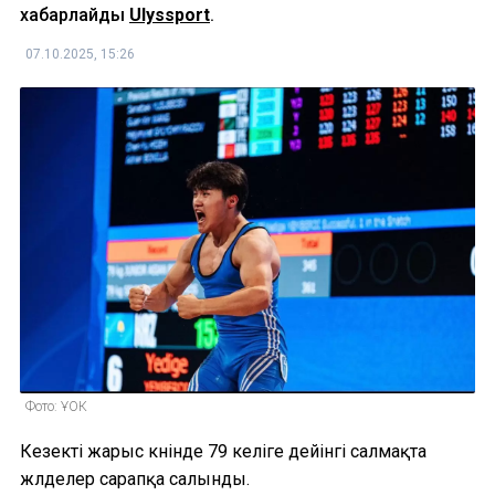
хабарлайды
Ulyssport
.
07.10.2025, 15:26
Фото: ҰОК
Кезекті жарыс күнінде 79 келіге дейінгі салмақта
жүлделер сарапқа салынды.