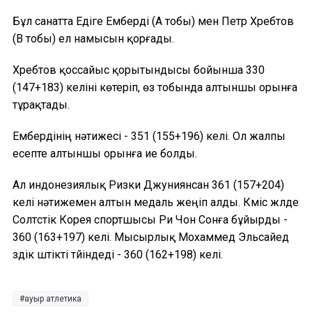
Бұл санатта Едіге Емберді (А тобы) мен Петр Хребтов
(В тобы) ел намысын қорғады.
Хребтов қоссайыс қорытындысы бойынша 330
(147+183) келіні көтеріп, өз тобында алтыншы орынға
тұрақтады.
Ембердінің нәтижесі - 351 (155+196) келі. Ол жалпы
есепте алтыншы орынға ие болды.
Ал индонезиялық Ризки Джуниянсан 361 (157+204)
келі нәтижемен алтын медаль жеңіп алды. Күміс жүлде
Солтүстік Корея спортшысы Ри Чон Сонға бұйырды -
360 (163+197) келі. Мысырлық Мохаммед Эльсайед
үздік үштікті түйіндеді - 360 (162+198) келі.
ауыр атлетика