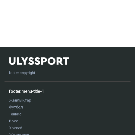
footer.copyright
footer.menu-title-1
Жаңалықтар
Футбол
Теннис
Бокс
Хоккей
Жекпе жек