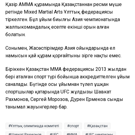
Қазір AMMA құрамында Қазақстаннан ресми мүше
ретінде Mixed Martial Arts Ұлттық федерациясы
тіркелген. Бұл ұйым биылғы Азия чемпионатында
жалпыкомандалық есепте екінші орын алған
болатын.
Сонымен, Жасөспірімдер Азия ойындарында ел
намысын қай құрам қорғайтыны әзірге нақты емес.
Біріккен Қазақстан ММА федерациясы 2013 жылдан
бері аталған спорт түрі бойынша аккредиттелген ұйым
саналады. Бүгінде осы ұйымнан түлеп ұшқан
спортшылар қатарында UFC жұлдызы Шавкат
Рахмонов, Сергей Морозов, Дәурен Ермеков сынды
танымал жауынгерлер бар.
Ұлттық олимпиада комитеті
спорт
Қазақстан
Шавкат Рахмонов
UFC
ММА
UFC чемпионы