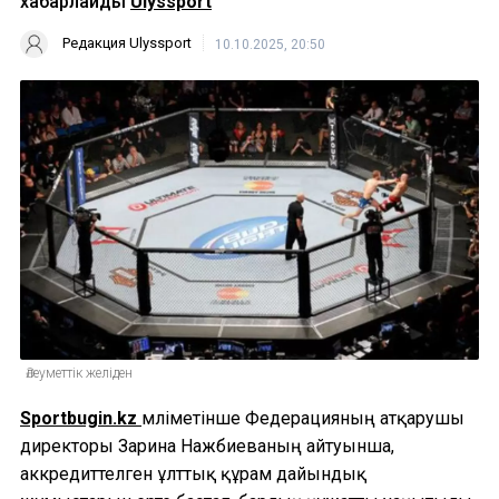
хабарлайды
Ulyssport
Редакция Ulyssport
10.10.2025, 20:50
Әлеуметтік желіден
Sportbugin.kz
мәліметінше Федерацияның атқарушы
директоры Зарина Нажбиеваның айтуынша,
аккредиттелген ұлттық құрам дайындық