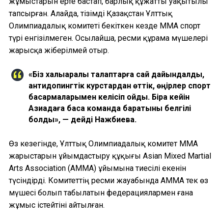
жұмыстарын ерте бастап, барлық құжатты уақытылы
тапсырған. Алайда, тізімді Қазақстан Ұлттық
Олимпиадалық комитеті бекіткен кезде ММА спорт
түрі енгізілмеген. Осылайша, ресми құрама мүшелері
жарысқа жіберілмей отыр.
«Біз халықаралық талаптарға сай дайындалдық,
антидопингтік курстардан өттік, өңірлер спорт
басқармаларымен келісіп қойдық. Бірақ кейін
Азиадаға басқа команда баратыны белгілі
болды», — дейді Нажбиева.
Өз кезегінде, Ұлттық Олимпиадалық комитет ММА
жарыстарын ұйымдастыру құқығы Asian Mixed Martial
Arts Association (AMMA) ұйымына тиесілі екенін
түсіндірді. Комитеттің ресми жауабында AMMA тек өз
мүшесі болып табылатын федерациялармен ғана
жұмыс істейтіні айтылған.