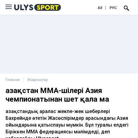
ҚАЗ
РУС
Главная
Жаңалықтар
Қазақстан MMA-шілері Азия
чемпионатынан шет қала ма
Қазақстандық аралас жекпе-жек шеберлері
Бахрейнде өтетін Жасөспірімдер арасындағы Азия
ойындарына қатыспауы мүмкін. Бұл туралы елдегі
Біріккен ММА федерациясы мәлімдеді, деп