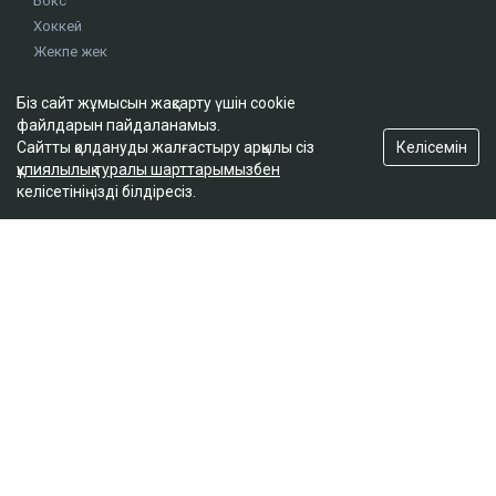
Бокс
Хоккей
Жекпе жек
Оқиғалар
Олимпиада
Біз сайт жұмысын жақсарту үшін cookie
файлдарын пайдаланамыз.
Келісемін
Сайтты қолдануды жалғастыру арқылы сіз
footer.menu-title-2
құпиялылық туралы шарттарымызбен
келісетініңізді білдіресіз.
О проекте
Правила сайта
Реклама на сайте
Контакты
footer.menu-title-3
© 2026. ТОО "Ulys Media Group". Барлық құқық сақталған