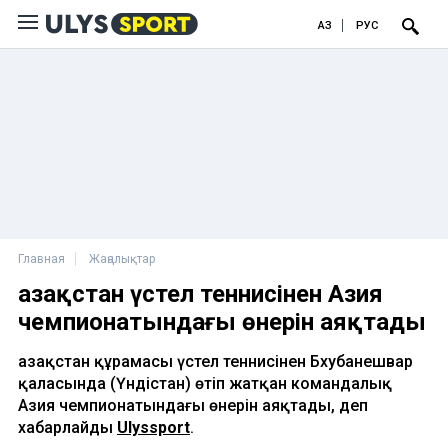
ҚАЗ
РУС
Главная
Жаңалықтар
Қазақстан үстел теннисінен Азия
чемпионатындағы өнерін аяқтады
Қазақстан құрамасы үстел теннисінен Бхубанешвар
қаласында (Үндістан) өтіп жатқан командалық
Азия чемпионатындағы өнерін аяқтады, деп
хабарлайды
Ulyssport
.