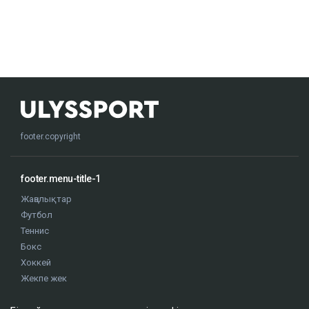
footer.copyright
footer.menu-title-1
Жаңалықтар
Футбол
Теннис
Бокс
Хоккей
Жекпе жек
Оқиғалар