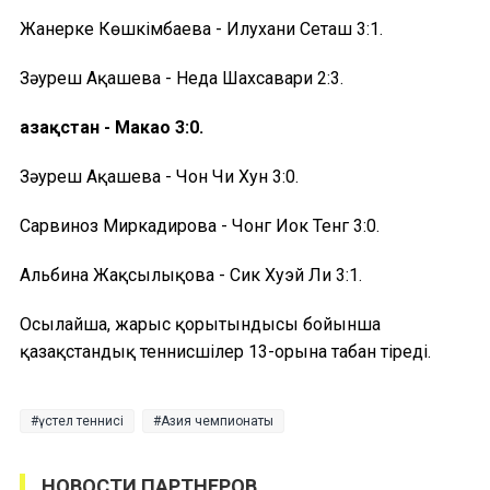
Жанерке Көшкімбаева - Илухани Сеташ 3:1.
Зәуреш Ақашева - Неда Шахсавари 2:3.
Қазақстан - Макао 3:0.
Зәуреш Ақашева - Чон Чи Хун 3:0.
Сарвиноз Миркадирова - Чонг Иок Тенг 3:0.
Альбина Жақсылықова - Сик Хуэй Ли 3:1.
Осылайша, жарыс қорытындысы бойынша
қазақстандық теннисшілер 13-орынға табан тіреді.
үстел теннисі
Азия чемпионаты
НОВОСТИ ПАРТНЕРОВ