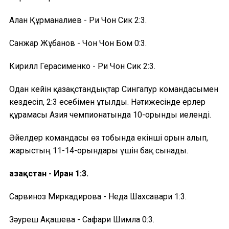
Алан Құрманғалиев - Ри Чон Сик 2:3.
Санжар Жұбанов - Чон Чон Бом 0:3.
Кирилл Герасименко - Ри Чон Сик 2:3.
Одан кейін қазақстандықтар Сингапур командасымен
кездесіп, 2:3 есебімен ұтылды. Нәтижесінде ерлер
құрамасы Азия чемпионатында 10-орынды иеленді.
Әйелдер командасы өз тобында екінші орын алып,
жарыстың 11-14-орындары үшін бақ сынады.
Қазақстан - Иран 1:3.
Сарвиноз Миркадирова - Неда Шахсавари 1:3.
Зәуреш Ақашева - Сафари Шимла 0:3.