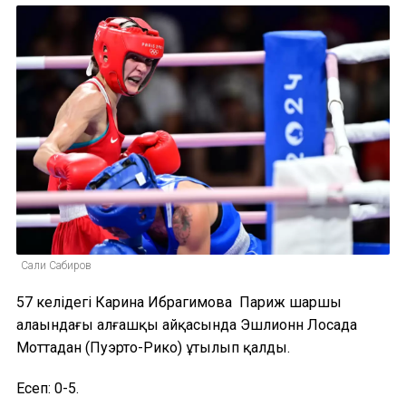
Сали Сабиров
57 келідегі Карина Ибрагимова Париж шаршы
алаңындағы алғашқы айқасында Эшлионн Лосада
Моттадан (Пуэрто-Рико) ұтылып қалды.
Есеп: 0-5.