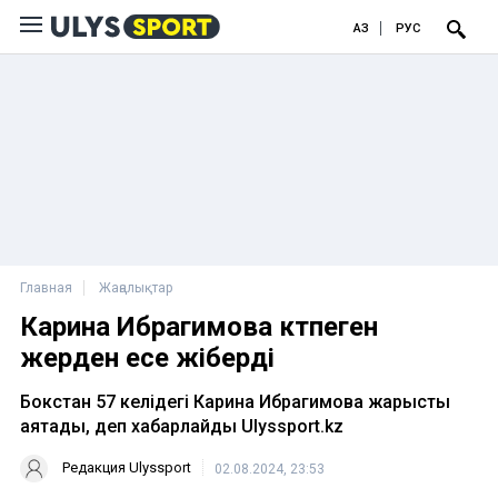
ҚАЗ
РУС
Главная
Жаңалықтар
Карина Ибрагимова күтпеген
жерден есе жіберді
Бокстан 57 келідегі Карина Ибрагимова жарысты
аяқтады, деп хабарлайды Ulyssport.kz
Редакция Ulyssport
02.08.2024, 23:53