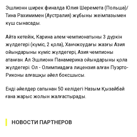
Эшлионн ширек финалда Юлия Шеремета (Польша)/
Тина Рахимимен (Аустралия) жұбының жеңімпазымен
күш сынасады.
Айта кетейік, Карина әлем чемпионатының 3 дүркін
жүлдегері (күміс, 2 қола), Ханчжоудағы жазғы Азия
ойындарының күміс жүлдегері, Азия чемпионы
атанған. Ал Эшлионн Панамерика ойындарының қола
жүлдегері. Ол - Олимпиадаға лицензия алған Пуэрто-
Риконың алғашқы әйел боксшысы.
Енді әйелдер сапынан 50 келідегі Назым Қызайбай
ғана жарыс жолын жалғастырады.
НОВОСТИ ПАРТНЕРОВ