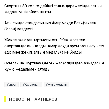
Спортшы 80 келіге дейінгі салмақ дәрежесінде алтын
медаль үшін айқасқа шықты.
Ақтық сында отандасымыз Амирмахди Вазифехпен
(Иран) кездесті.
Жекпе-жек өте тартысты өтті. Жеңімпаз тек
овертаймда анықталды. Амирмахди қарсыласын ауырту
әдісімен жеңіп, алтын медальға ие болды.
Осылайша, Нұртілеу Өтеген жасөспірімдер Азиадасын
күміс медальмен аяқтады.
спорт
Қазақстан
күміс медаль
НОВОСТИ ПАРТНЕРОВ