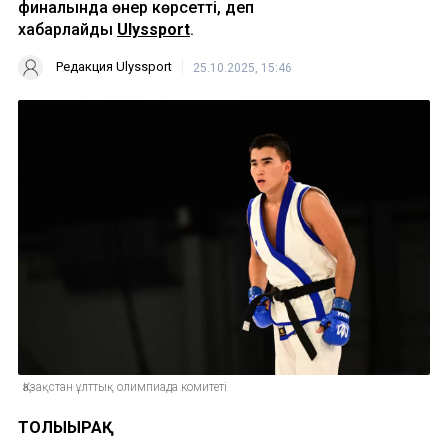
финалында өнер көрсетті, деп
хабарлайды
Ulyssport
.
Редакция Ulyssport
25.10.2025, 15:46
Қазақстан ұлттық олимпиада комитеті
ТОЛЫҒЫРАҚ