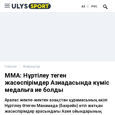
ҚАЗ
РУС
Главная
Жаңалықтар
MMA: Нұртілеу Өтеген
жасөспірімдер Азиадасында күміс
медальға ие болды
Аралас жекпе-жектен Қазақстан құрамасының өкілі
Нұртілеу Өтеген Манамада (Бахрейн) өтіп жатқан
жасөспірімдер арасындағы Азия ойындарының