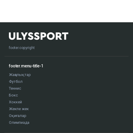
footer.copyright
footer.menu-title-1
Жаңалықтар
Футбол
Теннис
Бокс
Хоккей
Жекпе жек
Оқиғалар
Олимпиада