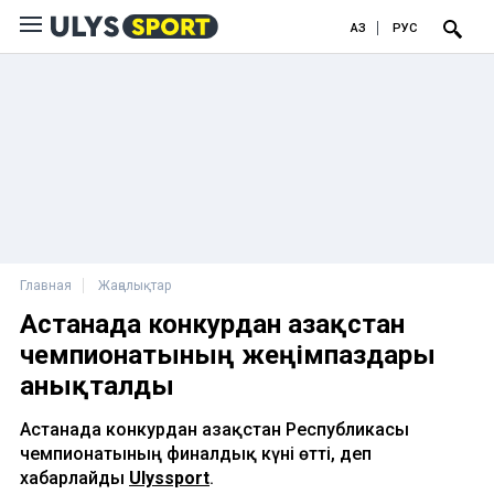
ҚАЗ
РУС
Главная
Жаңалықтар
Астанада конкурдан Қазақстан
чемпионатының жеңімпаздары
анықталды
Астанада конкурдан Қазақстан Республикасы
чемпионатының финалдық күні өтті, деп
хабарлайды
Ulyssport
.