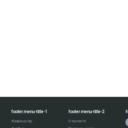
footer.menu-title-1
footer.menu-title-2
f
Жаңалықтар
О проекте