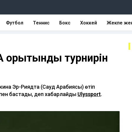
Футбол
Теннис
Бокс
Хоккей
Жекпе же
 қорытынды турнирін
ина Эр-Риядта (Сауд Арабиясы) өтіп
пен бастады, деп хабарлайды
Ulyssport
.