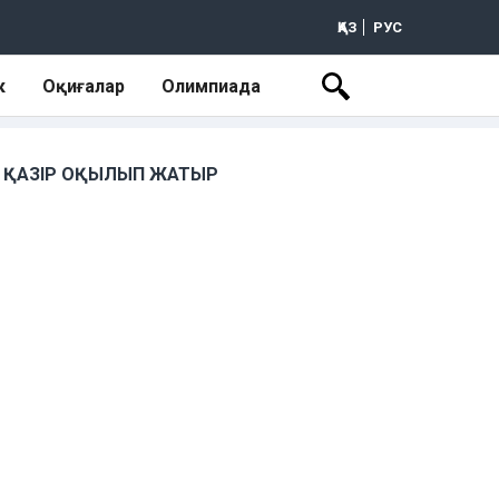
ҚАЗ
РУС
к
Оқиғалар
Олимпиада
ҚАЗІР ОҚЫЛЫП ЖАТЫР