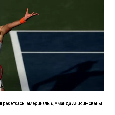
нші ракеткасы америкалық Аманда Анисимованы