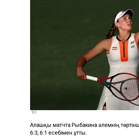
ҚТФ
Алғашқы матчта Рыбакина әлемнің төрті
6:3, 6:1 есебімен ұтты.