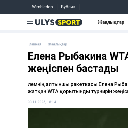
Wimbledon
Бублик
Жаңалықтар
Главная
Жаңалықтар
Елена Рыбакина WTA
жеңіспен бастады
Әлемнің алтыншы ракеткасы Елена Рыбак
жатқан WTA қорытынды турнирін жеңіс
03.11.2025, 18:14