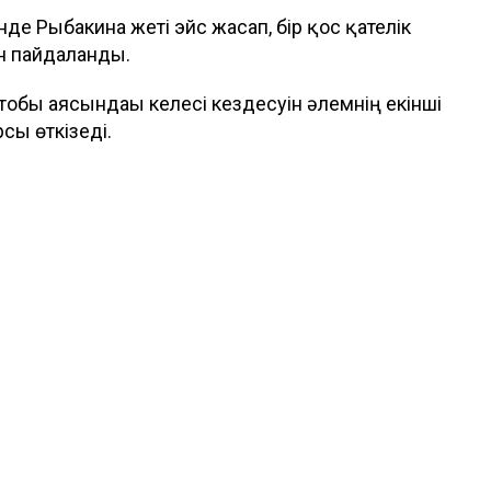
де Рыбакина жеті эйс жасап, бір қос қателік
ін пайдаланды.
бы аясындағы келесі кездесуін әлемнің екінші
сы өткізеді.