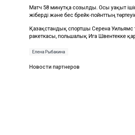
Матч 58 минутқа созылды. Осы уақыт ішін
жіберді және бес брейк-пойнттың төртеу
Қазақстандық спортшы Серена Уильямс то
ракеткасы, польшалық Ига Швентекке қар
Елена Рыбакина
Новости партнеров