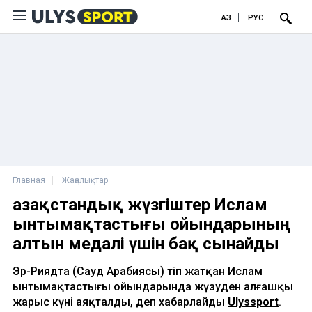
ҚАЗ
РУС
Главная
Жаңалықтар
Қазақстандық жүзгіштер Ислам
ынтымақтастығы ойындарының
алтын медалі үшін бақ сынайды
Эр-Риядта (Сауд Арабиясы) өтіп жатқан Ислам
ынтымақтастығы ойындарында жүзуден алғашқы
жарыс күні аяқталды, деп хабарлайды
Ulyssport
.