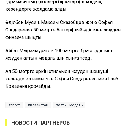
құрамасының өкілдері бірқатар финалдық
кезеңдерге жолдама алды.
Әділбек Мусин, Максим Сказобцов және Софья
Сподаренко 50 метрге баттерфляй әдісімен жүзуден
финалға шықты.
Айбат Мырзамұратов 100 метрге брасс әдісімен
жүзуден алтын медаль үшін сынға түседі.
Ал 50 метрге еркін стильмен жүзуден шешуші
кезеңде ел намысын Софья Сподаренко мен Глеб
Коваленя қорғайды.
спорт
Қазақстан
алтын медаль
НОВОСТИ ПАРТНЕРОВ