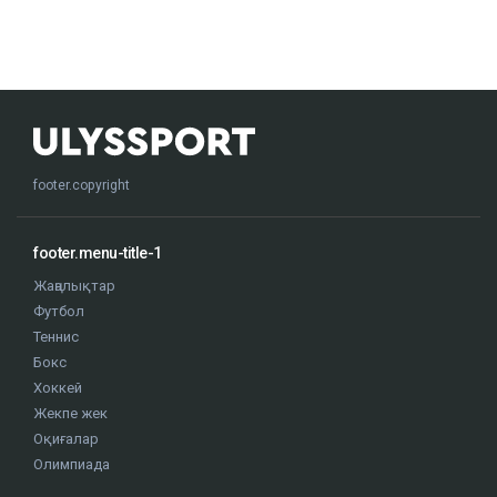
footer.copyright
footer.menu-title-1
Жаңалықтар
Футбол
Теннис
Бокс
Хоккей
Жекпе жек
Оқиғалар
Олимпиада