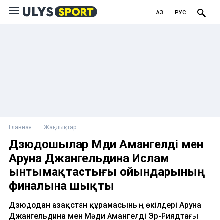
ҚАЗ
РУС
Главная
Жаңалықтар
Дзюдошылар Мәди Амангелді мен
Аруна Джангельдина Ислам
ынтымақтастығы ойындарының
финалына шықты
Дзюдодан Қазақстан құрамасының өкілдері Аруна
Джангельдина мен Мәди Амангелді Эр-Риядтағы