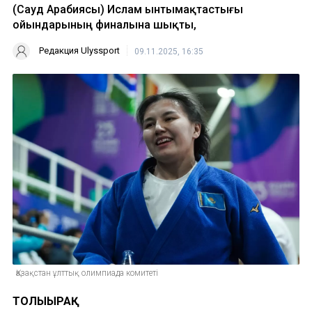
(Сауд Арабиясы) Ислам ынтымақтастығы
ойындарының финалына шықты,
Редакция Ulyssport
09.11.2025, 16:35
Қазақстан ұлттық олимпиада комитеті
ТОЛЫҒЫРАҚ