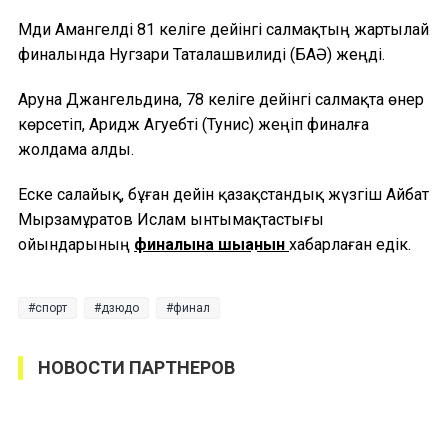
Мәди Амангелді 81 келіге дейінгі салмақтың жартылай
финалында Нугзари Таталашвилиді (БАӘ) жеңді.
Аруна Джангельдина, 78 келіге дейінгі салмақта өнер
көрсетіп, Аридж Агуебті (Тунис) жеңіп финалға
жолдама алды.
Еске салайық, бұған дейін қазақстандық жүзгіш Айбат
Мырзамұратов Ислам ынтымақтастығы
ойындарының
финалына шыққанын
хабарлаған едік.
спорт
дзюдо
финал
НОВОСТИ ПАРТНЕРОВ