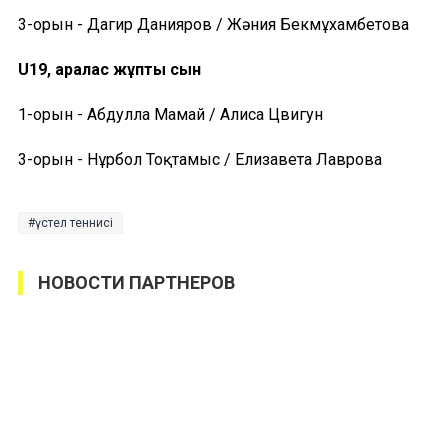
3-орын - Дагир Данияров / Жәния Бекмұхамбетова
U19, аралас жұптық сын
1-орын - Абдулла Мамай / Алиса Цвигун
3-орын - Нұрбол Тоқтамыс / Елизавета Лаврова
үстел теннисі
НОВОСТИ ПАРТНЕРОВ