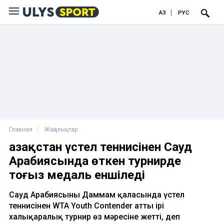
ҚАЗ
РУС
Главная
Жаңалықтар
Қазақстан үстел теннисінен Сауд
Арабиясында өткен турнирде
тоғыз медаль еншіледі
Сауд Арабиясының Даммам қаласында үстел
теннисінен WTA Youth Contender атты ірі
халықаралық турнир өз мәресіне жетті, деп