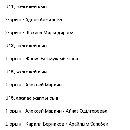
U11, жекелей сын
2-орын - Аделя Алжанова
3-орын - Шохина Миркодирова
U13, жекелей сын
1-орын - Жәния Бекмұхамбетова
U15, жекелей сын
2-орын - Алексей Маркин
U15, аралас жұптық сын
1-орын - Алексей Маркин / Айназ Әділгереева
2-орын - Кирилл Берников / Арайлым Сапабек