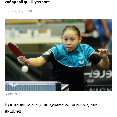
хабарлайды
Ulyssport
.
11.12.2025, 15:38
Фото: ҰОК
Бұл жарыста Қазақстан құрамасы тоғыз медаль
еншіледі.