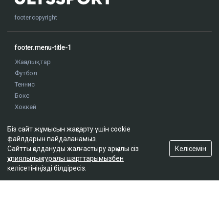
footer.copyright
footer.menu-title-1
Жаңалықтар
Футбол
Теннис
Бокс
Хоккей
Жекпе жек
Біз сайт жұмысын жақсарту үшін cookie
Оқиғалар
файлдарын пайдаланамыз.
Олимпиада
Келісемін
Сайтты қолдануды жалғастыру арқылы сіз
құпиялылық туралы шарттарымызбен
келісетініңізді білдіресіз.
footer.menu-title-2
О проекте
Правила сайта
Реклама на сайте
Контакты