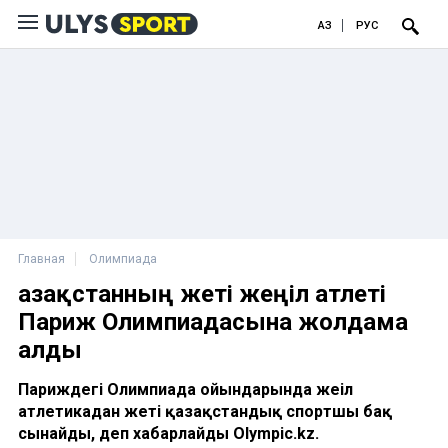
ҚАЗ
РУС
Главная
Олимпиада
Қазақстанның жеті жеңіл атлеті
Париж Олимпиадасына жолдама
алды
Париждегі Олимпиада ойындарында жеңіл
атлетикадан жеті қазақстандық спортшы бақ
сынайды, деп хабарлайды Olympic.kz.