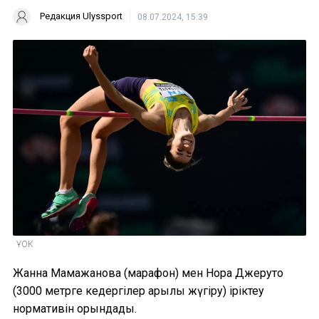
Редакция Ulyssport
08.07.2024, 15:39
ҰОК
Жанна Мамажанова (марафон) мен Нора Джеруто
(3000 метрге кедергілер арқылы жүгіру) іріктеу
нормативін орындады.