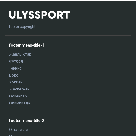
footer.copyright
footer.menu-title-1
Жаңалықтар
Футбол
Теннис
Бокс
Хоккей
Жекпе жек
Оқиғалар
Олимпиада
footer.menu-title-2
О проекте