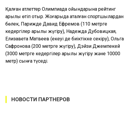
Қалған атлеттер Олимпиада ойындарына рейтинг
арқылы өтіп отыр. Жоғарыда аталған спортшылардан
бөлек, Парижде Давид Ефремов (110 метрге
кедергілер арқылы жүгіру), Надежда Дубовицкая,
Елизавета Матвеев (екеуі де биіктікке секіру), Ольга
Сафронова (200 метрге жүгіру), Дэйзи Джемпекей
(3000 метрге кедергілер арқылы жүгіру және 10000
метр) сынға түседі.
НОВОСТИ ПАРТНЕРОВ