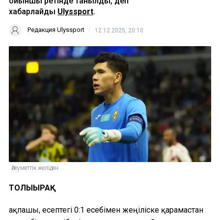
ойыншы ретінде танылды, деп
хабарлайды
Ulyssport
.
Редакция Ulyssport
12.12.2025, 20:10
Әлеуметтік желіден
ТОЛЫҒЫРАҚ
Қақпашы, есептегі 0:1 есебімен жеңіліске қарамастан