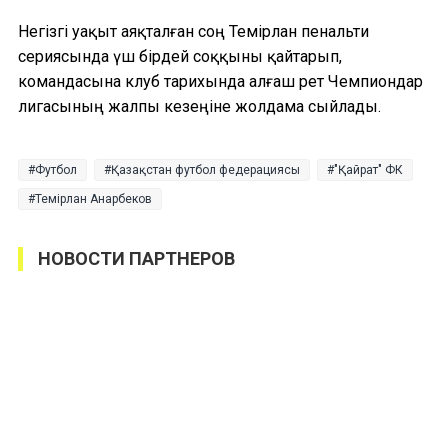
Негізгі уақыт аяқталған соң Темірлан пенальти
сериясында үш бірдей соққыны қайтарып,
командасына клуб тарихында алғаш рет Чемпиондар
лигасының жалпы кезеңіне жолдама сыйлады.
Футбол
Қазақстан футбол федерациясы
"Қайрат" ФК
Темірлан Анарбеков
НОВОСТИ ПАРТНЕРОВ