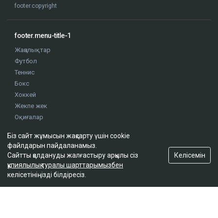
footer.copyright
footer.menu-title-1
Жаңалықтар
Футбол
Теннис
Бокс
Хоккей
Жекпе жек
Оқиғалар
Олимпиада
Біз сайт жұмысын жақсарту үшін cookie
файлдарын пайдаланамыз.
Келісемін
Сайтты қолдануды жалғастыру арқылы сіз
footer.menu-title-2
құпиялылық туралы шарттарымызбен
О проекте
келісетініңізді білдіресіз.
Правила сайта
Реклама на сайте
Контакты