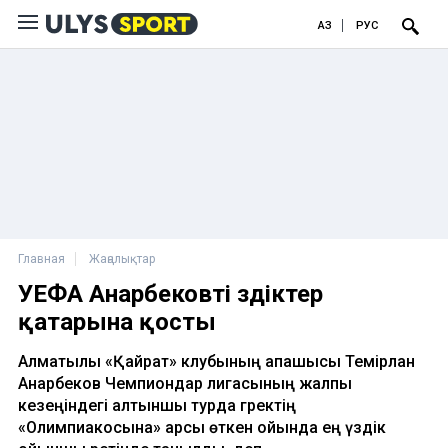
ҚАЗ
РУС
Главная
Жаңалықтар
УЕФА Анарбековті үздіктер
қатарына қосты
Алматылық «Қайрат» клубының қақпашысы Темірлан
Анарбеков Чемпиондар лигасының жалпы
кезеңіндегі алтыншы турда гректің
«Олимпиакосына» қарсы өткен ойында ең үздік