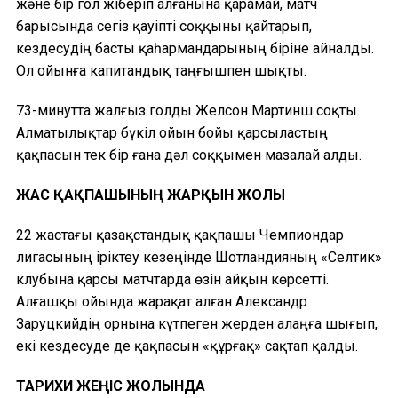
және бір гол жіберіп алғанына қарамай, матч
барысында сегіз қауіпті соққыны қайтарып,
кездесудің басты қаһармандарының біріне айналды.
Ол ойынға капитандық таңғышпен шықты.
73-минутта жалғыз голды Желсон Мартинш соқты.
Алматылықтар бүкіл ойын бойы қарсыластың
қақпасын тек бір ғана дәл соққымен мазалай алды.
ЖАС ҚАҚПАШЫНЫҢ ЖАРҚЫН ЖОЛЫ
22 жастағы қазақстандық қақпашы Чемпиондар
лигасының іріктеу кезеңінде Шотландияның «Селтик»
клубына қарсы матчтарда өзін айқын көрсетті.
Алғашқы ойында жарақат алған Александр
Заруцкийдің орнына күтпеген жерден алаңға шығып,
екі кездесуде де қақпасын «құрғақ» сақтап қалды.
ТАРИХИ ЖЕҢІС ЖОЛЫНДА