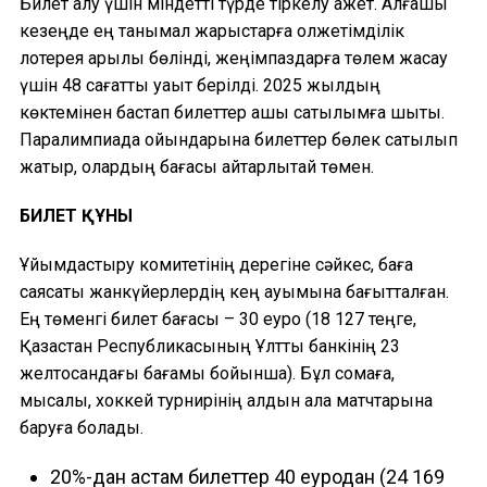
Билет алу үшін міндетті түрде тіркелу қажет. Алғашқы
кезеңде ең танымал жарыстарға қолжетімділік
лотерея арқылы бөлінді, жеңімпаздарға төлем жасау
үшін 48 сағаттық уақыт берілді. 2025 жылдың
көктемінен бастап билеттер ашық сатылымға шықты.
Паралимпиада ойындарына билеттер бөлек сатылып
жатыр, олардың бағасы айтарлықтай төмен.
БИЛЕТ ҚҰНЫ
Ұйымдастыру комитетінің дерегіне сәйкес, баға
саясаты жанкүйерлердің кең ауқымына бағытталған.
Ең төменгі билет бағасы – 30 еуро (18 127 теңге,
Қазақстан Республикасының Ұлттық банкінің 23
желтоқсандағы бағамы бойынша). Бұл сомаға,
мысалы, хоккей турнирінің алдын ала матчтарына
баруға болады.
20%-дан астам билеттер 40 еуродан (24 169