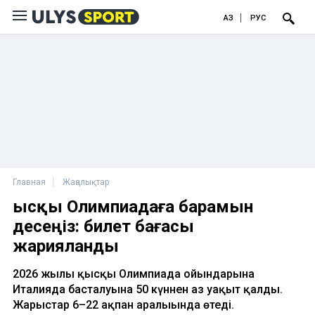
ҚАЗ
РУС
Главная
Жаңалықтар
Қысқы Олимпиадаға барамын
десеңіз: билет бағасы
жарияланды
2026 жылғы қысқы Олимпиада ойындарына
Италияда басталуына 50 күннен аз уақыт қалды.
Жарыстар 6–22 ақпан аралығында өтеді.