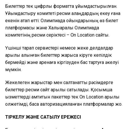
Билеттер тек цифрлық форматта ұйымдастырылған.
Ұйымдастыру комитеті ресми алаңдардың екеу ғана
екенін атап өтті: Олимпиада ойындарының өз билет
платформасы және Халықаралық Олимпиада
комитетінің ресми серіктесі – On Location сайты.
Үшінші тарап сервистері немесе жеке делдалдар
арқылы алынған билеттер жарысқа кіруге кепілдік
бермейді және аренаға кіргізуден бас тартуға әкелуі
мүмкін.
Жекелеген жарыстар мен салтанатты рәсімдерге
билеттер ресми сайт арқылы сатылады. Қосымша
қызметтерді қамтитын пакеттер тек On Location арқылы
қолжетімді, басқа авторизацияланған платформалар жоқ.
ТІРКЕЛУ ЖӘНЕ САТЫЛУ ЕРЕЖЕСІ