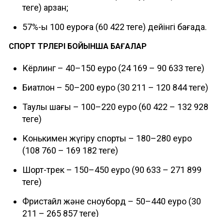
теңге) арзан;
57%-ы 100 еуроға (60 422 теңге) дейінгі бағада.
СПОРТ ТҮРЛЕРІ БОЙЫНША БАҒАЛАР
Кёрлинг – 40–150 еуро (24 169 – 90 633 теңге)
Биатлон – 50–200 еуро (30 211 – 120 844 теңге)
Таулы шаңғы – 100–220 еуро (60 422 – 132 928
теңге)
Конькимен жүгіру спорты – 180–280 еуро
(108 760 – 169 182 теңге)
Шорт-трек – 150–450 еуро (90 633 – 271 899
теңге)
Фристайл және сноуборд – 50–440 еуро (30
211 – 265 857 теңге)