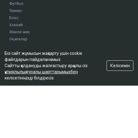
Футбол
Теннис
Бокс
Хоккей
Жекпе жек
Оқиғалар
Олимпиада
Біз сайт жұмысын жақсарту үшін cookie
файлдарын пайдаланамыз.
footer.menu-title-2
Келісемін
Сайтты қолдануды жалғастыру арқылы сіз
құпиялылық туралы шарттарымызбен
О проекте
келісетініңізді білдіресіз.
Правила сайта
Реклама на сайте
Контакты
footer.menu-title-3