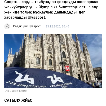
Спортшыларды трибунадан қолдауды жоспарлаған
жанкүйерлер үшін Olympic.kz билеттерді сатып алу
жөнінде толық нұсқаулық дайындады, деп
хабарлайды
Ulyssport
.
Редакция Ulyssport
23.12.2025, 20:40
Ашық дереккөзден
САТЫЛУ ЖҮЙЕСІ