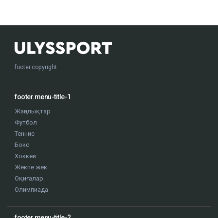
footer.copyright
footer.menu-title-1
Жаңалықтар
Футбол
Теннис
Бокс
Хоккей
Жекпе жек
Оқиғалар
Олимпиада
footer.menu-title-2