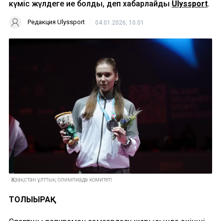
күміс жүлдеге ие болды, деп хабарлайды
Ulyssport
.
Редакция Ulyssport
04.01.2026, 10:01
Қазақстан ұлттық олимпиада комитеті
ТОЛЫҒЫРАҚ