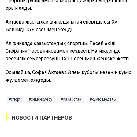
Спортшы рапирамен семсерлесу жарысында екінші
орын алды.
Актаева жартылай финалда Қытай спортшысы Ху
Бейниді 15:8 есебімен жеңді.
Ал финалда қазақстандық спортшы Ресей өкілі
Стефания Часовниковамен кездесті. Нәтижесінде
ресейлік семсерлесуші 15:11 есебімен жеңіске жетті.
Осылайша, Софья Актаева Әлем кубогы кезеңін күміс
жүлдемен аяқтады.
спорт
семсерлесу
Қазақстан
күміс медаль
НОВОСТИ ПАРТНЕРОВ