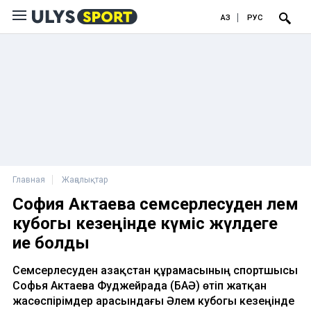
ҚАЗ
РУС
Главная
Жаңалықтар
София Актаева семсерлесуден Әлем
кубогы кезеңінде күміс жүлдеге
ие болды
Семсерлесуден Қазақстан құрамасының спортшысы
Софья Актаева Фуджейрада (БАӘ) өтіп жатқан
жасөспірімдер арасындағы Әлем кубогы кезеңінде