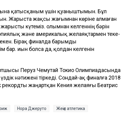
сына қатысқаным үшін қуаныштымын. Бұл
мын. Жарыста жақсы жағымнан көріне алмаған
арысты күтеміз. Қолымнан келгеннің бәрін
опиялық және америкалық желаяқтармен теке-
 екен. Бірақ финалда барымды
 бар. Қиын болса да, қолдан келгенін
портшысы Перуз Чемутай Токио Олимпиадасында
 үздік нәтижені тіркеді. Сондай-ақ финалға 2018
к рекордты жаңартқан Кения желаяғы Беатрис
риж
Нора Джеруто
Жеңіл атлетика