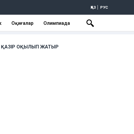
ҚАЗ
РУС
к
Оқиғалар
Олимпиада
ҚАЗІР ОҚЫЛЫП ЖАТЫР