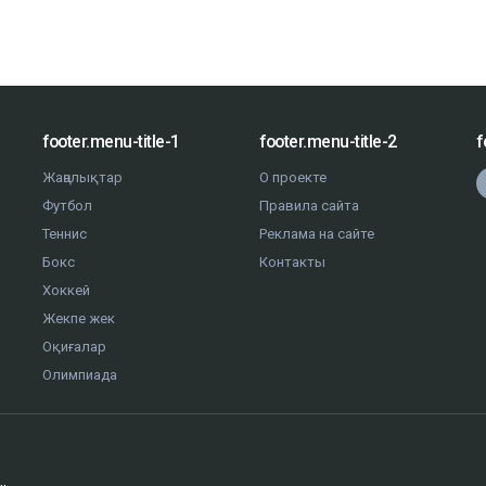
footer.menu-title-1
footer.menu-title-2
f
Жаңалықтар
О проекте
Футбол
Правила сайта
Теннис
Реклама на сайте
Бокс
Контакты
Хоккей
Жекпе жек
Оқиғалар
Олимпиада