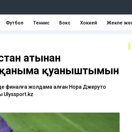
Футбол
Теннис
Бокс
Хоккей
Жекпе же
қстан атынан
сқаныма қуаныштымын
інде финалға жолдама алған Нора Джеруто
 Ulyssport.kz