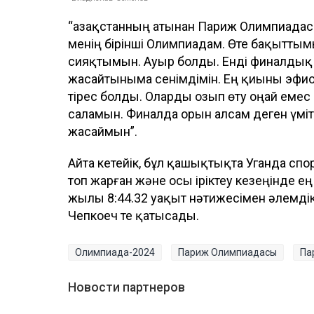
“Қазақстанның атынан Париж Олимпиада
менің бірінші Олимпиадам. Өте бақытты
сияқтымын. Ауыр болды. Енді финалдық ж
жасайтыныма сенімдімін. Ең қиыны эфи
тірес болды. Оларды озып өту оңай емес
саламын. Финалда орын алсам деген үмітім
жасаймын”.
Айта кетейік, бұл қашықтықта Уганда с
топ жарған және осы іріктеу кезеңінде ең
жылы 8:44.32 уақыт нәтижесімен әлемді
Чепкоеч те қатысады.
Олимпиада-2024
Париж Олимпиадасы
Па
Новости партнеров