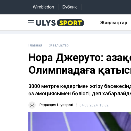
Wimbledon
Бублик
Жаңалықтар
Главная
Жаңалықтар
Нора Джеруто: Қаза
Олимпиадаға қаты
3000 метрге кедергімен жүгіру бәсекес
өз эмоциясымен бөлісті, деп хабарлайды
Редакция Ulyssport
04.08.2024, 13:52