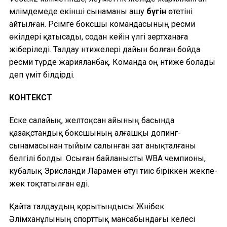
мәлімдемеде екінші сынаманы ашу
бүгін
өтетіні
айтылған. Рәсімге боксшы командасының ресми
өкілдері қатысады, содан кейін үлгі зертханаға
жіберіледі. Талдау нәтижелері дайын болған бойда
ресми түрде жарияланбақ. Команда оң нәтиже болады
деп үміт білдірді.
КОНТЕКСТ
Еске салайық, желтоқсан айының басында
қазақстандық боксшының алғашқы допинг-
сынамаcынан тыйым салынған зат анықталғаны
белгілі болды. Осыған байланысты WBA чемпионы,
кубалық Эрисланди Ларамен өтуі тиіс біріккен жекпе-
жек тоқтатылған еді.
Қайта талдаудың қорытындысы Жәнібек
Әлімханұлының спорттық мансабындағы келесі