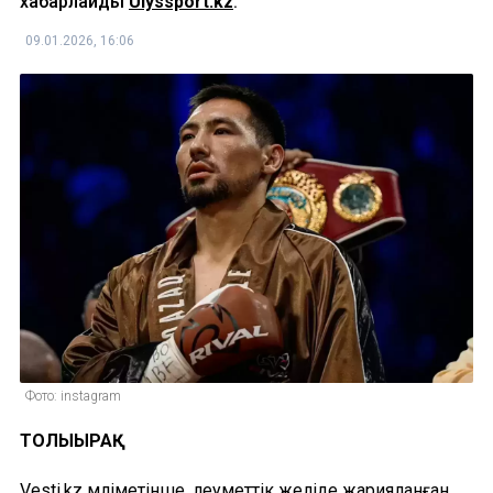
хабарлайды
Ulyssport.kz
.
09.01.2026, 16:06
Фото: instagram
ТОЛЫҒЫРАҚ
Vesti.kz мәліметінше, әлеуметтік желіде жарияланған