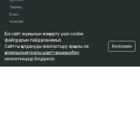
Теннис
Бокс
Хоккей
Жекпе жек
Біз сайт жұмысын жақсарту үшін cookie
Оқиғалар
файлдарын пайдаланамыз.
Олимпиада
Келісемін
Сайтты қолдануды жалғастыру арқылы сіз
құпиялылық туралы шарттарымызбен
келісетініңізді білдіресіз.
footer.menu-title-2
О проекте
Правила сайта
Реклама на сайте
Контакты
footer.menu-title-3