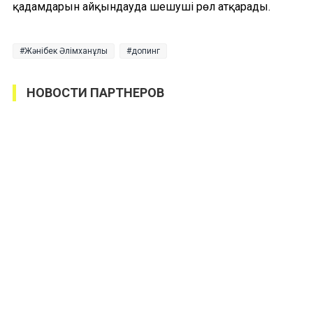
қадамдарын айқындауда шешуші рөл атқарады.
Жәнібек Әлімханұлы
допинг
НОВОСТИ ПАРТНЕРОВ