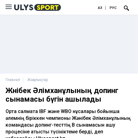
ҚАЗ
РУС
Главная
Жаңалықтар
Жәнібек Әлімханұлының допинг
сынамасы бүгін ашылады
Орта салмақта IBF және WBO нұсқалары бойынша
әлемнің біріккен чемпионы Жәнібек Әлімханұлының
командасы допинг-тесттің B сынамасын ашу
процесіне қатысты түсініктеме берді, деп