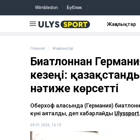
Wimbledon
Бублик
Жаңалықтар
Главная
Жаңалықтар
Биатлоннан Герман
кезеңі: қазақстанд
нәтиже көрсетті
Оберхоф қаласында (Германия) биатлонн
күні аяқталды, деп хабарлайды
Ulyssport
09.01.2026, 16:10