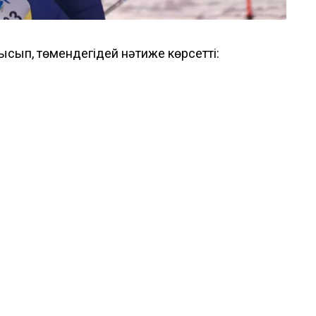
ысып, төмендегідей нәтиже көрсетті: