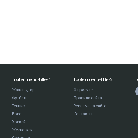
footer.menu-title-1
footer.menu-title-2
f
Жаңалықтар
О проекте
Футбол
Правила сайта
Теннис
Реклама на сайте
Бокс
Контакты
Хоккей
Жекпе жек
Оқиғалар