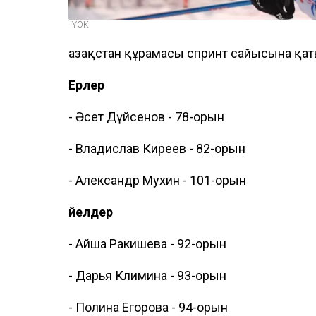
ҰОК
Қазақстан құрамасы спринт сайысына қат
Ерлер
- Әсет Дүйсенов - 78-орын
- Владислав Киреев - 82-орын
- Александр Мухин - 101-орын
Әйелдер
- Айша Ракишева - 92-орын
- Дарья Климина - 93-орын
- Полина Егорова - 94-орын