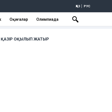
ҚАЗ
РУС
к
Оқиғалар
Олимпиада
ҚАЗІР ОҚЫЛЫП ЖАТЫР