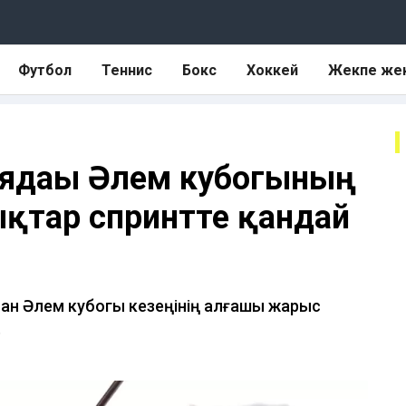
Футбол
Теннис
Бокс
Хоккей
Жекпе же
иядағы Әлем кубогының
ықтар спринтте қандай
ан Әлем кубогы кезеңінің алғашқы жарыс
.