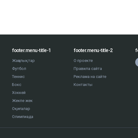
footer.menu-title-1
footer.menu-title-2
f
Жаңалықтар
О проекте
Футбол
Правила сайта
Теннис
Реклама на сайте
Бокс
Контакты
Хоккей
Жекпе жек
Оқиғалар
Олимпиада