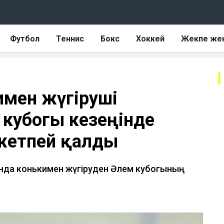
Футбол
Теннис
Бокс
Хоккей
Жекпе же
имен жүгіруші
кубогы кезеңінде
 жетпей қалды
сында конькимен жүгіруден Әлем кубогының