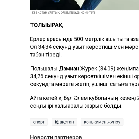
Қазақстан ұлттық олимпиада комитеті
ТОЛЫҒЫРАҚ
Ерлер арасында 500 метрлік қашықтықта қаз
Ол 34,34 секунд уақыт көрсеткішімен мәре
табан тіреді.
Польшалық Дамиан Журек (34,09) жеңім
34,26 секунд уақыт көрсеткішімен екінші 
секундта мәреге жетіп, үшінші сатыға тұра
Айта кетейік, бұл Әлем кубогының кезе
соңғы ірі халықаралық жарыс болды.
спорт
Қазақстан
конькимен жүгіру
Новости партнеров