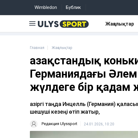
Wimbledon
Бублик
Жаңалықтар
Главная
Жаңалықтар
Қазақстандық коньк
Германиядағы Әлем 
жүлдеге бір қадам
Қазіргі таңда Инцелль (Германия) қала
шешуші кезеңі өтіп жатыр,
Редакция Ulyssport
24.01.2026, 10:20