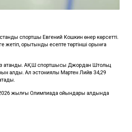
ақстандық спортшы Евгений Кошкин өнер көрсетті.
ге жетіп, қорытынды есепте төртінші орынға
паз атанды. АҚШ спортшысы Джордан Штольц
орын алды. Ал эстониялық Мартен Лийв 34,29
қтады.
ңі 2026 жылғы Олимпиада ойындары алдында