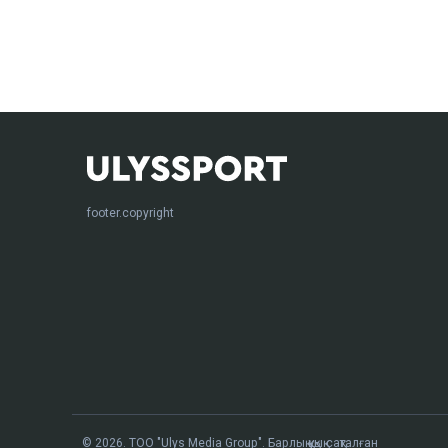
footer.copyright
© 2026. ТОО "Ulys Media Group". Барлық құқық сақталған