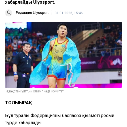
хабарлайды
Ulyssport
.
Редакция Ulyssport
31.01.2026, 15:46
Қазақстан ұлттық олимпиада комитеті
ТОЛЫҒЫРАҚ
Бұл туралы Федерацияның баспасөз қызметі ресми
түрде хабарлады.