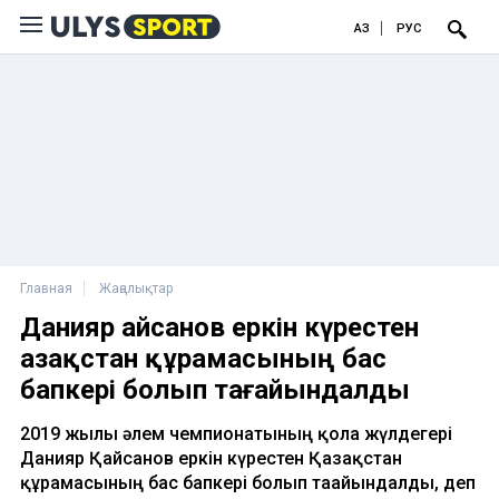
ҚАЗ
РУС
Главная
Жаңалықтар
Данияр Қайсанов еркін күрестен
Қазақстан құрамасының бас
бапкері болып тағайындалды
2019 жылғы әлем чемпионатының қола жүлдегері
Данияр Қайсанов еркін күрестен Қазақстан
құрамасының бас бапкері болып тағайындалды, деп