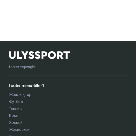
footer.copyright
footer.menu-title-1
Жаңалықтар
Футбол
Теннис
Бокс
Хоккей
Жекпе жек