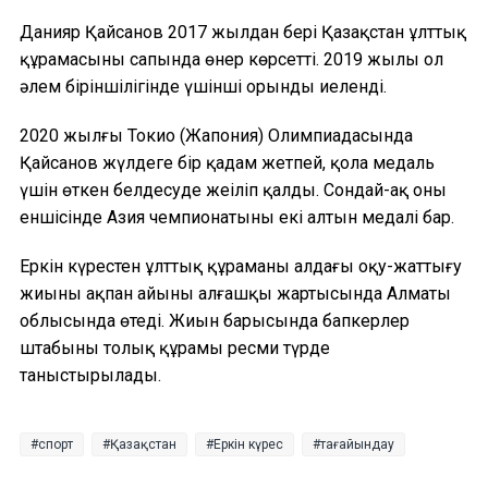
Данияр Қайсанов 2017 жылдан бері Қазақстан ұлттық
құрамасының сапында өнер көрсетті. 2019 жылы ол
әлем біріншілігінде үшінші орынды иеленді.
2020 жылғы Токио (Жапония) Олимпиадасында
Қайсанов жүлдеге бір қадам жетпей, қола медаль
үшін өткен белдесуде жеңіліп қалды. Сондай-ақ оның
еншісінде Азия чемпионатының екі алтын медалі бар.
Еркін күрестен ұлттық құраманың алдағы оқу-жаттығу
жиыны ақпан айының алғашқы жартысында Алматы
облысында өтеді. Жиын барысында бапкерлер
штабының толық құрамы ресми түрде
таныстырылады.
спорт
Қазақстан
Еркін күрес
тағайындау