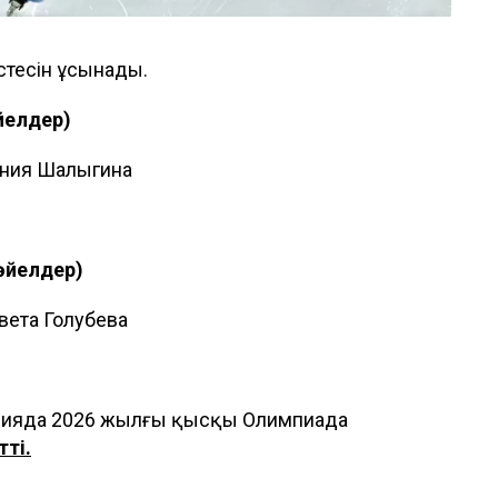
тесін ұсынады.
йелдер)
ения Шалыгина
(әйелдер)
вета Голубева
талияда 2026 жылғы қысқы Олимпиада
тті.