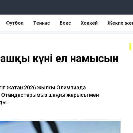
Футбол
Теннис
Бокс
Хоккей
Жекпе же
ғашқы күні ел намысын
өтіп жатқан 2026 жылғы Олимпиада
ы. Отандастарымыз шаңғы жарысы мен
ды.