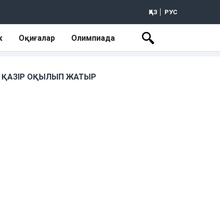
ҚАЗ
РУС
к
Оқиғалар
Олимпиада
ҚАЗІР ОҚЫЛЫП ЖАТЫР