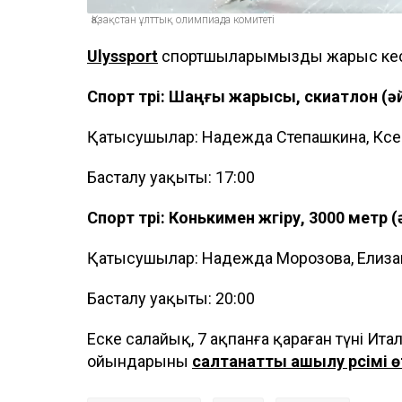
Қазақстан ұлттық олимпиада комитеті
Ulyssport
спортшыларымыздың жарыс кес
Спорт түрі: Шаңғы жарысы, скиатлон (ә
Қатысушылар: Надежда Степашкина, Кс
Басталу уақыты: 17:00
Спорт түрі: Конькимен жүгіру, 3000 метр 
Қатысушылар: Надежда Морозова, Елиза
Басталу уақыты: 20:00
Еске салайық, 7 ақпанға қараған түні И
ойындарының
салтанатты ашылу рәсімі ө