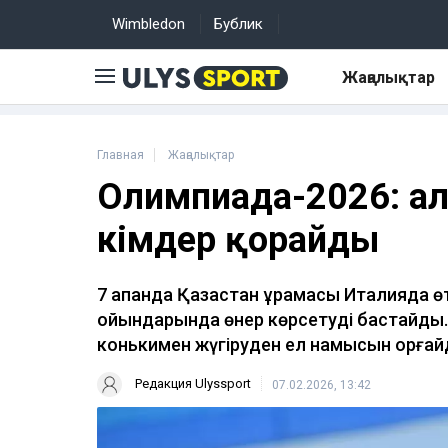
Wimbledon
Бублик
Жаңалықтар
Главная
Жаңалықтар
Олимпиада-2026: ал
кімдер қорғайды
7 ақпанда Қазақстан құрамасы Италияда 
ойындарында өнер көрсетуді бастайд
конькимен жүгіруден ел намысын қорғай
Редакция Ulyssport
07.02.2026, 13:42