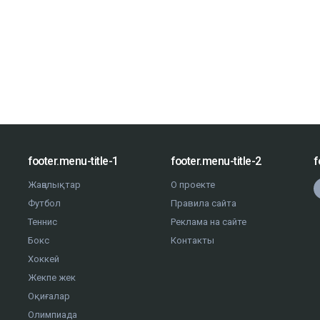
footer.menu-title-1
footer.menu-title-2
f
Жаңалықтар
О проекте
Футбол
Правила сайта
Теннис
Реклама на сайте
Бокс
Контакты
Хоккей
Жекпе жек
Оқиғалар
Олимпиада