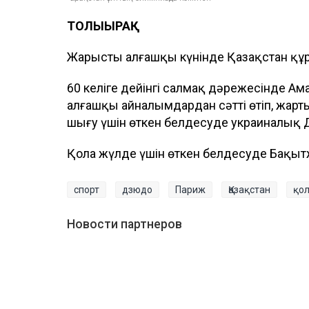
ТОЛЫҒЫРАҚ
Жарыстың алғашқы күнінде Қазақстан құр
60 келіге дейінгі салмақ дәрежесінде Ам
алғашқы айналымдардан сәтті өтіп, жар
шығу үшін өткен белдесуде украиналық 
Қола жүлде үшін өткен белдесуде Бақыт
спорт
дзюдо
Париж
Қазақстан
қо
Новости партнеров