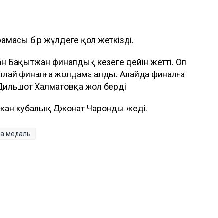
амасы бір жүлдеге қол жеткізді.
ан Бақытжан финалдық кезеңге дейін жетті. Ол
тылай финалға жолдама алды. Алайда финалға
Дильшот Халматовқа жол берді.
жан кубалық Джонат Чаронды жеңді.
ла медаль