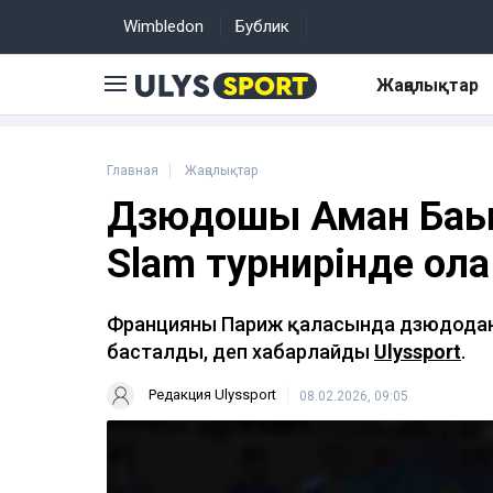
Wimbledon
Бублик
Жаңалықтар
Главная
Жаңалықтар
Дзюдошы Аман Бақы
Slam турнирінде қол
Францияның Париж қаласында дзюдодан
басталды, деп хабарлайды
Ulyssport
.
Редакция Ulyssport
08.02.2026, 09:05