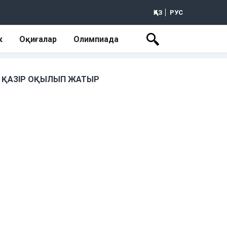
ҚАЗ
РУС
к
Оқиғалар
Олимпиада
ҚАЗІР ОҚЫЛЫП ЖАТЫР