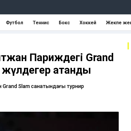
Футбол
Теннис
Бокс
Хоккей
Жекпе же
тжан Париждегі Grand
а жүлдегер атанды
 Grand Slam санатындағы турнир