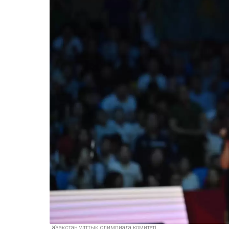
Қазақстан ұлттық олимпиада комитеті