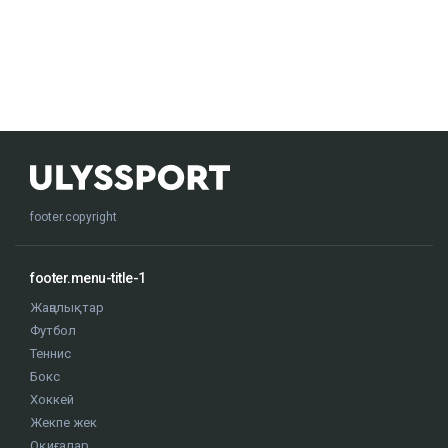
footer.copyright
footer.menu-title-1
Жаңалықтар
Футбол
Теннис
Бокс
Хоккей
Жекпе жек
Оқиғалар