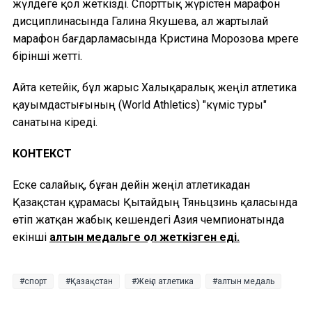
жүлдеге қол жеткізді. Спорттық жүрістен марафон
дисциплинасында Галина Якушева, ал жартылай
марафон бағдарламасында Кристина Морозова мәреге
бірінші жетті.
Айта кетейік, бұл жарыс Халықаралық жеңіл атлетика
қауымдастығының (World Athletics) "күміс туры"
санатына кіреді.
КОНТЕКСТ
Еске салайық, бұған дейін жеңіл атлетикадан
Қазақстан құрамасы Қытайдың Тяньцзинь қаласында
өтіп жатқан жабық кешендегі Азия чемпионатында
екінші
алтын медальге қол жеткізген еді.
спорт
Қазақстан
Жеңіл атлетика
алтын медаль