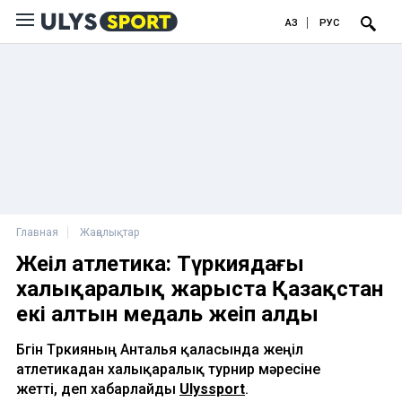
ҚАЗ
РУС
Главная
Жаңалықтар
Жеңіл атлетика: Түркиядағы
халықаралық жарыста Қазақстан
екі алтын медаль жеңіп алды
Бүгін Түркияның Анталья қаласында жеңіл
атлетикадан халықаралық турнир мәресіне
жетті, деп хабарлайды
Ulyssport
.