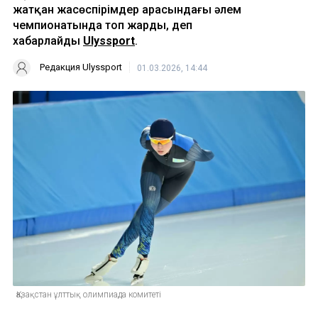
жатқан жасөспірімдер арасындағы әлем
чемпионатында топ жарды, деп
хабарлайды
Ulyssport
.
Редакция Ulyssport
01.03.2026, 14:44
Қазақстан ұлттық олимпиада комитеті