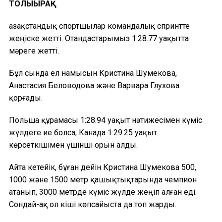
ТОЛЫҒЫРАҚ
Қазақстандық спортшылар командалық спринтте
жеңіске жетті. Отандастарымыз 1:28.77 уақытта
мәреге жетті.
Бұл сында ел намысын Кристина Шумекова,
Анастасия Беловодова және Варвара Глухова
қорғады.
Польша құрамасы 1:28.94 уақыт нәтижесімен күміс
жүлдеге ие болса, Канада 1:29.25 уақыт
көрсеткішімен үшінші орын алды.
Айта кетейік, бұған дейін Кристина Шумекова 500,
1000 және 1500 метр қашықтықтарында чемпион
атанып, 3000 метрде күміс жүлде жеңіп алған еді.
Сондай-ақ ол кіші көпсайыста да топ жарды.