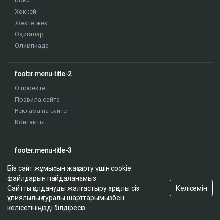
Бокс
Хоккей
Жекпе жек
Оқиғалар
Олимпиада
footer.menu-title-2
О проекте
Правила сайта
Реклама на сайте
Контакты
footer.menu-title-3
Біз сайт жұмысын жақсарту үшін cookie
файлдарын пайдаланамыз.
Келісемін
Сайтты қолдануды жалғастыру арқылы сіз
құпиялылық туралы шарттарымызбен
© 2026. ТОО "Ulys Media Group". Барлық құқық сақталған
келісетініңізді білдіресіз.