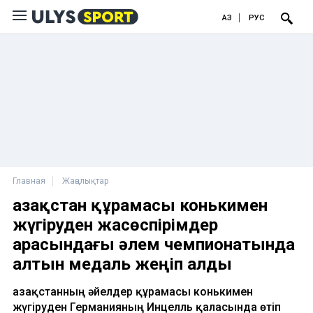
ҚАЗ
РУС
Главная
Жаңалықтар
Қазақстан құрамасы конькимен
жүгіруден жасөспірімдер
арасындағы әлем чемпионатында
алтын медаль жеңіп алды
Қазақстанның әйелдер құрамасы конькимен
жүгіруден Германияның Инцелль қаласында өтіп