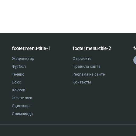
footer.menu-title-1
footer.menu-title-2
f
Жаңалықтар
О проекте
Футбол
Правила сайта
Теннис
Реклама на сайте
Бокс
Контакты
Хоккей
Жекпе жек
Оқиғалар
Олимпиада