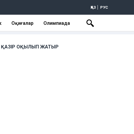
ҚАЗ
РУС
к
Оқиғалар
Олимпиада
ҚАЗІР ОҚЫЛЫП ЖАТЫР