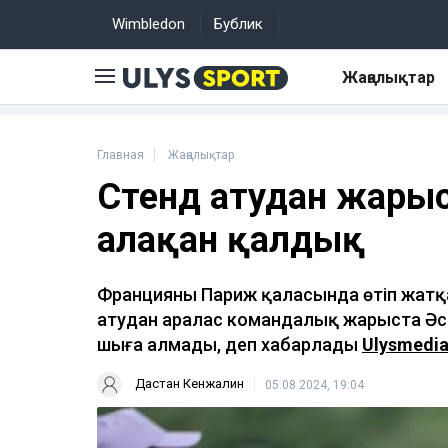
Wimbledon
Бублик
Жаңалықтар
Главная
Жаңалықтар
Стенд атудан жарыс
алақан қалдық
Францияның Париж қаласында өтіп жат
атудан аралас командалық жарыста Әс
шыға алмады, деп хабарлады
Ulysmedia
Дастан Кенжалин
05.08.2024, 19:04