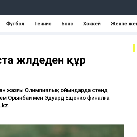
Футбол
Теннис
Бокс
Хоккей
Жекпе же
та жүлдеден құр
қан жазғы Олимпиялық ойындарда стенд
ем Орынбай мен Эдуард Ещенко финалға
.kz
.