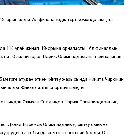
12-орын алды. Ал финалға үздік төрт команда шықты.
да 116 ұпай жинап, 18-орынға орналасты. Ал финалдық
шықты. Осылайша, ол Париж Олимпиадасының финалынан
метрге атудан өткен іріктеу жарысында Никита Чирюкин
орын алды. Финалға алты спортшы шықты.
ленмге шыққан Әлімхан Сыздықов Париж Олимпиадасының
есі Давид Ефремов Олимпиаданың іріктеу сынына
жүгіруден өз тобында жетінші орынға ие болды. Ол