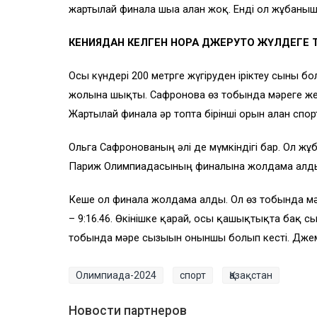
жартылай финалға шыға алған жоқ. Енді ол жұбан
КЕНИЯДАН КЕЛГЕН НОРА ДЖЕРУТО ЖҮЛДЕГЕ
Осы күндері 200 метрге жүгіруден іріктеу сыны 
жолына шықты. Сафронова өз тобында мәреге жеті
Жартылай финалға әр топта бірінші орын алған сп
Ольга Сафронованың әлі де мүмкіндігі бар. Ол ж
Париж Олимпиадасының финалына жолдама алд
Кеше ол финалға жолдама алды. Ол өз тобында мә
– 9:16.46. Өкінішке қарай, осы қашықтықта бақ 
тобында мәре сызығын оныншы болып кесті. Джемп
Олимпиада-2024
спорт
Қазақстан
Новости партнеров