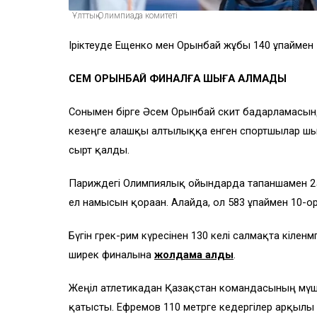
Ұлттық Олимпиада комитеті
Іріктеуде Ещенко мен Орынбай жұбы 140 ұпаймен 
ӘСЕМ ОРЫНБАЙ ФИНАЛҒА ШЫҒА АЛМАДЫ
Сонымен бірге Әсем Орынбай скит бағдарламасын
кезеңге алғашқы алтылыққа енген спортшылар 
сырт қалды.
Париждегі Олимпиялық ойындарда тапаншамен 25 
ел намысын қорғаған. Алайда, ол 583 ұпаймен 10-
Бүгін грек-рим күресінен 130 келі салмақта кі
ширек финалына
жолдама алды
.
Жеңіл атлетикадан Қазақстан командасының мүш
қатысты. Ефремов 110 метрге кедергілер арқылы 