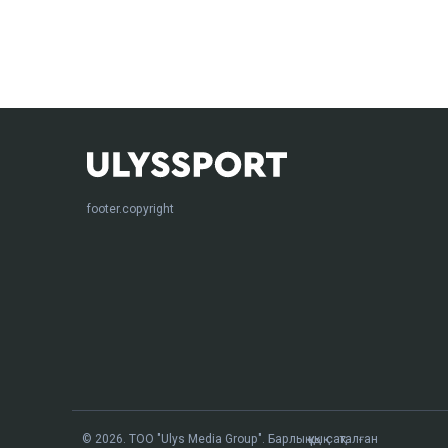
footer.copyright
© 2026. ТОО "Ulys Media Group". Барлық құқық сақталған