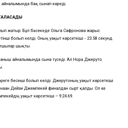
ыш айналымында бақ сынап көреді.
 ТАЛАСАДЫ
болып жатыр. Бұл бәсекеде Ольга Сафронова жарыс
нші болып келді. Оның уақыт көрсеткіші - 23.58 секунд.
ортшылар шықты.
ұбаныш айналымында сынға түседі. Ал Нора Джеруто
ы.
реге бесінші болып келді. Джерутоның уақыт көрсеткіші
сынаған Дейзи Джемпекей финалдан сырт қалды. Ол өз
екейдің уақыт көрсеткіші – 9:24.69.