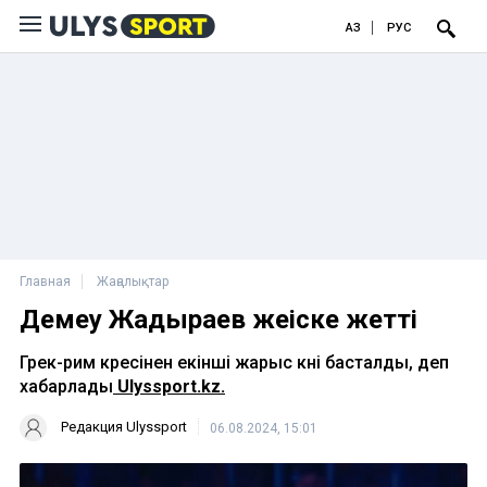
ҚАЗ
РУС
Главная
Жаңалықтар
Демеу Жадыраев жеңіске жетті
Грек-рим күресінен екінші жарыс күні басталды, деп
хабарлады
Ulyssport.kz.
Редакция Ulyssport
06.08.2024, 15:01