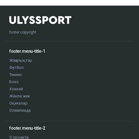
footer.copyright
footer.menu-title-1
Жаңалықтар
Футбол
Теннис
Бокс
Хоккей
Жекпе жек
Оқиғалар
Олимпиада
footer.menu-title-2
О проекте