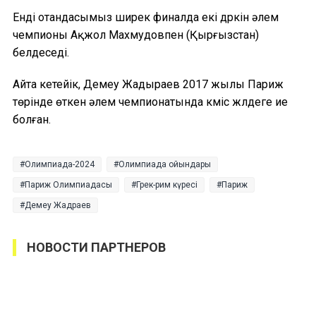
Енді отандасымыз ширек финалда екі дүркін әлем
чемпионы Ақжол Махмудовпен (Қырғызстан)
белдеседі.
Айта кетейік, Демеу Жадыраев 2017 жылы Париж
төрінде өткен әлем чемпионатында күміс жүлдеге ие
болған.
Олимпиада-2024
Олимпиада ойындары
Париж Олимпиадасы
Грек-рим күресі
Париж
Демеу Жадраев
НОВОСТИ ПАРТНЕРОВ