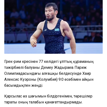
Грек-рим күресінен 77 келідегі ұлттық құраманың
тәжірбиелі балуаны Демеу Жадыраев Париж
Олимпиадасындағы алғашқы белдесуінде Хаир
Алексис Куэроны (Колумбия) 9:0 есебімен айқын
басымдықпен жеңді.
Қарсылас өз шағымын білдіргенімен, төрешілер
тарапы оның талабын қанағаттандырмады.