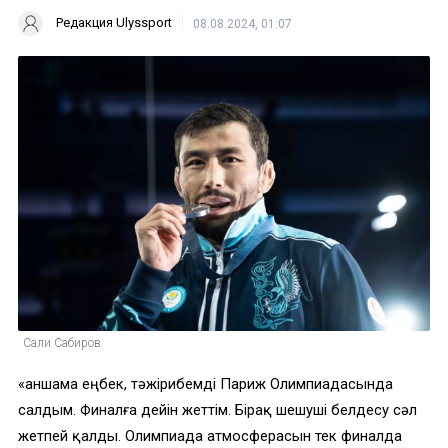
Редакция Ulyssport
08.08.2024, 01:07
Сали Сабиров
«Қаншама еңбек, тәжірибемді Париж Олимпиадасында
салдым. Финалға дейін жеттім. Бірақ шешуші белдесу сәл
жетпей қалды. Олимпиада атмосферасын тек финалда