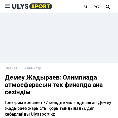
ҚАЗ
РУС
Главная
Жаңалықтар
Демеу Жадыраев: Олимпиада
атмосферасын тек финалда ғана
сезіндім
Грек-рим күресінен 77 келіде күміс жүлде алған Демеу
Жадыраев жарысты қорытындылады, деп
хабарлайды Ulyssport.kz