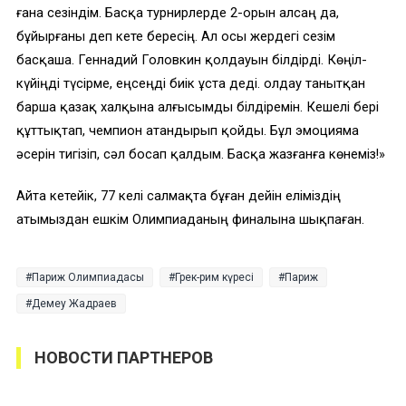
ғана сезіндім. Басқа турнирлерде 2-орын алсаң да,
бұйырғаны деп кете бересің. Ал осы жердегі сезім
басқаша. Геннадий Головкин қолдауын білдірді. Көңіл-
күйіңді түсірме, еңсеңді биік ұста деді. Қолдау танытқан
барша қазақ халқына алғысымды білдіремін. Кешелі бері
құттықтап, чемпион атандырып қойды. Бұл эмоцияма
әсерін тигізіп, сәл босап қалдым. Басқа жазғанға көнеміз!»
Айта кетейік, 77 келі салмақта бұған дейін еліміздің
атымыздан ешкім Олимпиаданың финалына шықпаған.
Париж Олимпиадасы
Грек-рим күресі
Париж
Демеу Жадраев
НОВОСТИ ПАРТНЕРОВ