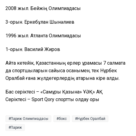
2008 жыл. Бейжің Олимпиадасы
3-орын. Еркебұлан Шынәлиев
1996 жыл. Атланта Олимпиадасы
1-орын. Василий Жиров
Айта кетейік, Қазақстанның ерлер құрамасы 7 салмақта
да спортшыларын сайысқа қосқанымен, тек Нұрбек
Оралбай ғана жүлдегерлердің қатарына кіре алды.
Бас серіктесі – «Самұрық Қазына» ҰӘҚ» АҚ
Серіктесі – Sport Qory спортты қолдау қоры
Париж Олимпиадасы
бокс
Нұрбек Оралбай
Париж