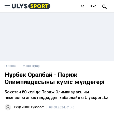
ҚАЗ
РУС
Главная
Жаңалықтар
Нұрбек Оралбай - Париж
Олимпиадасының күміс жүлдегері
Бокстан 80 келіде Париж Олимпиадасының
чемпионы анықталды, деп хабарлайды Ulyssport.kz
Редакция Ulyssport
08.08.2024, 01:40