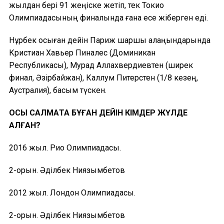
жылдан бері 91 жеңіске жетіп, тек Токио
Олимпиадасының финалында ғана есе жіберген еді.
Нұрбек осыған дейін Париж шаршы алаңындарында
Кристиан Хавьер Пиналес (Доминикан
Республикасы), Мурад Аллахвердиевтен (ширек
финал, Әзірбайжан), Каллум Питерстен (1/8 кезең,
Аустралия), басым түскен.
ОСЫ САЛМАҚТА БҰҒАН ДЕЙІН КІМДЕР ЖҮЛДЕ
АЛҒАН?
2016 жыл. Рио Олимпиадасы.
2-орын. Әділбек Ниязымбетов
2012 жыл. Лондон Олимпиадасы.
2-орын. Әділбек Ниязымбетов