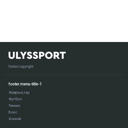
footer.copyright
footer.menu-title-1
Жаңалықтар
Футбол
Теннис
Бокс
Хоккей
Жекпе жек