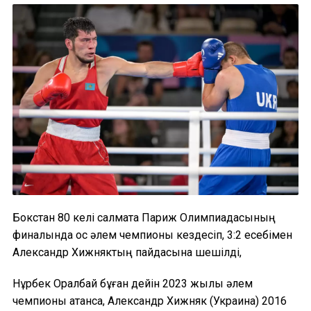
Бокстан 80 келі салмақта Париж Олимпиадасының
финалында қос әлем чемпионы кездесіп, 3:2 есебімен
Александр Хижняктың пайдасына шешілді,
Нұрбек Оралбай бұған дейін 2023 жылы әлем
чемпионы атанса, Александр Хижняк (Украина) 2016