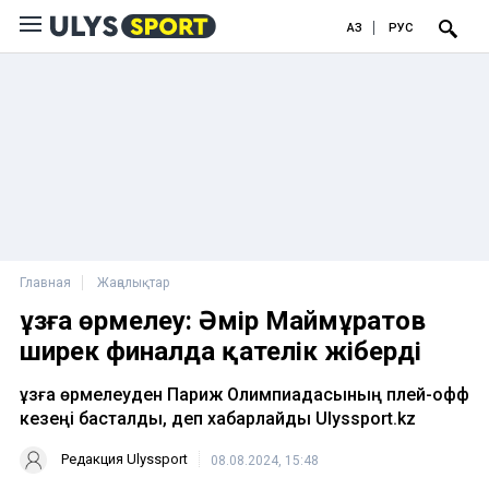
ҚАЗ
РУС
Главная
Жаңалықтар
Құзға өрмелеу: Әмір Маймұратов
ширек финалда қателік жіберді
Құзға өрмелеуден Париж Олимпиадасының плей-офф
кезеңі басталды, деп хабарлайды Ulyssport.kz
Редакция Ulyssport
08.08.2024, 15:48