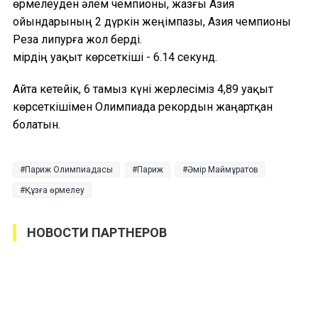
өрмелеуден әлем чемпионы, жазғы Азия
ойындарының 2 дүркін жеңімпазы, Азия чемпионы
Реза Әлипурға жол берді.
Әмірдің уақыт көрсеткіші - 6.14 секунд.
Айта кетейік, 6 тамыз күні жерлесіміз 4,89 уақыт
көрсеткішімен Олимпиада рекордын жаңартқан
болатын.
Париж Олимпиадасы
Париж
Әмір Маймұратов
Құзға өрмелеу
НОВОСТИ ПАРТНЕРОВ