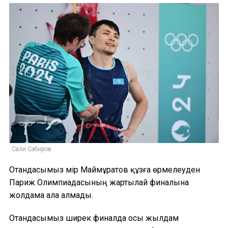
Сали Сабиров
Отандасымыз Әмір Маймұратов құзға өрмелеуден
Париж Олимпиадасының жартылай финалына
жолдама ала алмады.
Отандасымыз ширек финалда осы жылдам