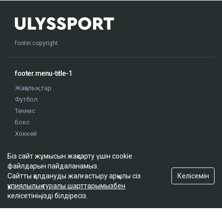
footer.copyright
footer.menu-title-1
Жаңалықтар
Футбол
Теннис
Бокс
Хоккей
Жекпе жек
Біз сайт жұмысын жақсарту үшін cookie
Оқиғалар
файлдарын пайдаланамыз.
Олимпиада
Келісемін
Сайтты қолдануды жалғастыру арқылы сіз
құпиялылық туралы шарттарымызбен
келісетініңізді білдіресіз.
footer.menu-title-2
О проекте