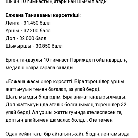
шыққан 10 гимнастың қатарынан шығып қалды.
Елжана Таниеваның көрсеткіші:
Лента - 31.450 балл
Ұршық - 32.300 балл
Доп - 32.000 балл
Шығыршық - 30.850 балл
Ертең таңдаулы 10 гимнаст Париждегі ойындардың
медалін өзара сарапқа салады.
«Елжана жақсы өнер көрсетті. Бірақ төрешілер ұршық
жаттығуын төмен бағалап, аз ұпай берді.
Шағымымды білдірдім. Бірақ қанағаттандырылмады.
Доп жаттығуында қателік болғанымен, төрешілер 32
ұпай берді. Ал ұршық жаттығуында қателеспесек те,
доптың ұпайымен шамалас болды. Өте төмен.
Одан кейін тағы бір айтатын жайт, біздің лентамызда