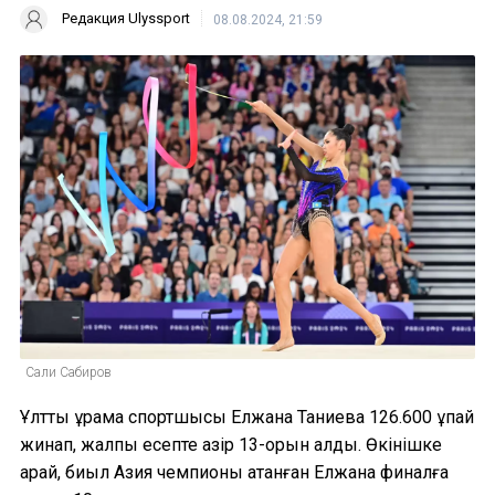
Редакция Ulyssport
08.08.2024, 21:59
Сали Сабиров
Ұлттық құрама спортшысы Елжана Таниева 126.600 ұпай
жинап, жалпы есепте қазір 13-орын алды. Өкінішке
қарай, биыл Азия чемпионы атанған Елжана финалға