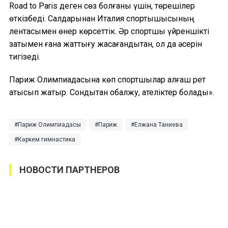
Road to Paris деген сөз болғаны үшін, төрешілер
өткізбеді. Салдарынан Италия спортышысының
лентасымен өнер көрсеттік. Әр спортшы үйреншікті
затымен ғана жаттығу жасағандықтан, ол да әсерін
тигізеді.
Париж Олимпиадасына көп спортшылар алғаш рет
қатысып жатыр. Сондықтан қобалжу, қателіктер болады».
Париж Олимпиадасы
Париж
Елжана Таниева
Көркем гимнастика
НОВОСТИ ПАРТНЕРОВ