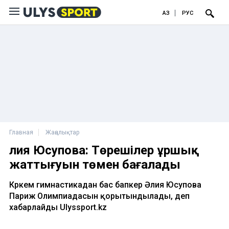
ҚАЗ
РУС
Главная
Жаңалықтар
Әлия Юсупова: Төрешілер ұршық
жаттығуын төмен бағалады
Көркем гимнастикадан бас бапкер Әлия Юсупова
Париж Олимпиадасын қорытындылады, деп
хабарлайды Ulyssport.kz